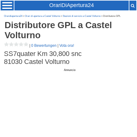
OrariDiApertura24
Oraridiapertura24
»
Orari di apertura a Castel Volturno
»
Stazioni di servizio a Castel Volturno
» Distributore GPL
Distributore GPL
a Castel
Volturno
|
0 Bewertungen
|
Vota ora!
SS7quater Km 30,800 snc
81030
Castel Volturno
Annuncio