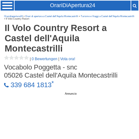
OrariDiApertura24
Oraridiapertura24
»
Orari di apertura a Castel dell'Aquila Montecastrilli
»
Turismo e Viaggi a Castel dell'Aquila Montecastrilli
» Il Volo Country Resort
Il Volo Country Resort
a
Castel dell'Aquila
Montecastrilli
|
0 Bewertungen
|
Vota ora!
Vocabolo Poggetta - snc
05026
Castel dell'Aquila Montecastrilli
*
339 684 1813
Annuncio