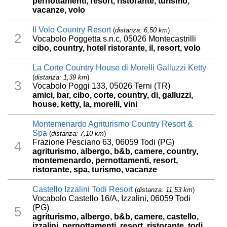
pernottamenti, resort, ristorante, turismo,
vacanze, volo
Il Volo Country Resort
(
distanza: 6,50 km
)
2
Vocabolo Poggetta s.n.c, 05026 Montecastrilli
cibo, country, hotel ristorante, il, resort, volo
La Corte Country House di Morelli Galluzzi Ketty
(
distanza: 1,39 km
)
3
Vocabolo Poggi 133, 05026 Terni (TR)
amici, bar, cibo, corte, country, di, galluzzi,
house, ketty, la, morelli, vini
Montemenardo Agriturismo Country Resort &
Spa
(
distanza: 7,10 km
)
Frazione Pesciano 63, 06059 Todi (PG)
4
agriturismo, albergo, b&b, camere, country,
montemenardo, pernottamenti, resort,
ristorante, spa, turismo, vacanze
Castello Izzalini Todi Resort
(
distanza: 11,53 km
)
Vocabolo Castello 16/A, Izzalini, 06059 Todi
(PG)
5
agriturismo, albergo, b&b, camere, castello,
izzalini, pernottamenti, resort, ristorante, todi,