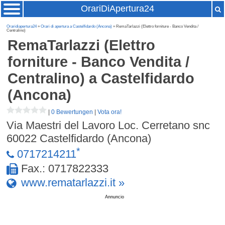
OrariDiApertura24
Oraridiapertura24
»
Orari di apertura a Castelfidardo (Ancona)
» RemaTarlazzi (Elettro forniture - Banco Vendita /
Centralino)
RemaTarlazzi (Elettro
forniture - Banco Vendita /
Centralino)
a Castelfidardo
(Ancona)
|
0 Bewertungen
|
Vota ora!
Via Maestri del Lavoro Loc. Cerretano snc
60022
Castelfidardo (Ancona)
*
0717214211
Fax.: 0717822333
www.rematarlazzi.it »
Annuncio