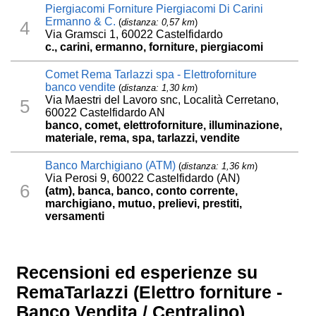
Piergiacomi Forniture Piergiacomi Di Carini
Ermanno & C.
(
distanza: 0,57 km
)
4
Via Gramsci 1, 60022 Castelfidardo
c., carini, ermanno, forniture, piergiacomi
Comet Rema Tarlazzi spa - Elettroforniture
banco vendite
(
distanza: 1,30 km
)
Via Maestri del Lavoro snc, Località Cerretano,
5
60022 Castelfidardo AN
banco, comet, elettroforniture, illuminazione,
materiale, rema, spa, tarlazzi, vendite
Banco Marchigiano (ATM)
(
distanza: 1,36 km
)
Via Perosi 9, 60022 Castelfidardo (AN)
6
(atm), banca, banco, conto corrente,
marchigiano, mutuo, prelievi, prestiti,
versamenti
Recensioni ed esperienze su
RemaTarlazzi (Elettro forniture -
Banco Vendita / Centralino)