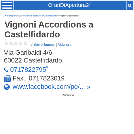
OrariDiApertura24
Oraridiapertura24
»
Orari di apertura a Castelfidardo
» Vignoni Accordions
Vignoni Accordions
a
Castelfidardo
|
0 Bewertungen
|
Vota ora!
Via Garibaldi 4/6
60022
Castelfidardo
*
0717822795
Fax.: 0717823019
www.facebook.com/pg/... »
Annuncio