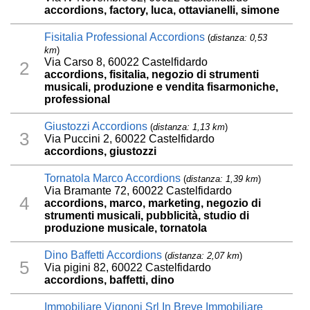
accordions, factory, luca, ottavianelli, simone
Fisitalia Professional Accordions
(
distanza: 0,53
km
)
Via Carso 8, 60022 Castelfidardo
2
accordions, fisitalia, negozio di strumenti
musicali, produzione e vendita fisarmoniche,
professional
Giustozzi Accordions
(
distanza: 1,13 km
)
3
Via Puccini 2, 60022 Castelfidardo
accordions, giustozzi
Tornatola Marco Accordions
(
distanza: 1,39 km
)
Via Bramante 72, 60022 Castelfidardo
4
accordions, marco, marketing, negozio di
strumenti musicali, pubblicità, studio di
produzione musicale, tornatola
Dino Baffetti Accordions
(
distanza: 2,07 km
)
5
Via pigini 82, 60022 Castelfidardo
accordions, baffetti, dino
Immobiliare Vignoni Srl In Breve Immobiliare