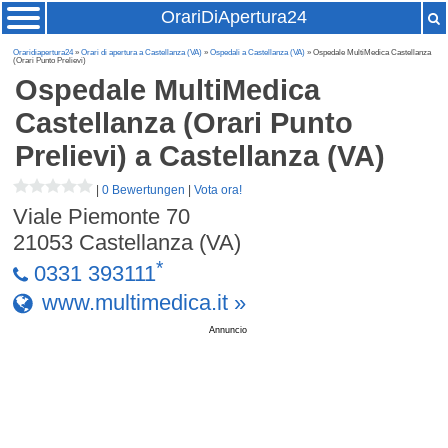
OrariDiApertura24
Oraridiapertura24
»
Orari di apertura a Castellanza (VA)
»
Ospedali a Castellanza (VA)
» Ospedale MultiMedica Castellanza
(Orari Punto Prelievi)
Ospedale MultiMedica
Castellanza (Orari Punto
Prelievi)
a Castellanza (VA)
|
0 Bewertungen
|
Vota ora!
Viale Piemonte 70
21053
Castellanza (VA)
*
0331 393111
www.multimedica.it »
Annuncio