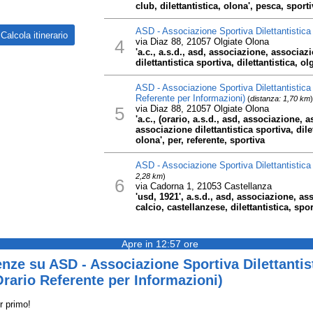
club, dilettantistica, olona', pesca, sporti
ASD - Associazione Sportiva Dilettantistica 
4
via Diaz 88, 21057 Olgiate Olona
'a.c., a.s.d., asd, associazione, associaz
dilettantistica sportiva, dilettantistica, ol
ASD - Associazione Sportiva Dilettantistica 
Referente per Informazioni)
(
distanza: 1,70 km
)
5
via Diaz 88, 21057 Olgiate Olona
'a.c., (orario, a.s.d., asd, associazione, 
associazione dilettantistica sportiva, dile
olona', per, referente, sportiva
ASD - Associazione Sportiva Dilettantistic
2,28 km
)
6
via Cadorna 1, 21053 Castellanza
'usd, 1921', a.s.d., asd, associazione, ass
calcio, castellanzese, dilettantistica, spor
Apre in 12:57 ore
nze su ASD - Associazione Sportiva Dilettantist
Orario Referente per Informazioni)
r primo!