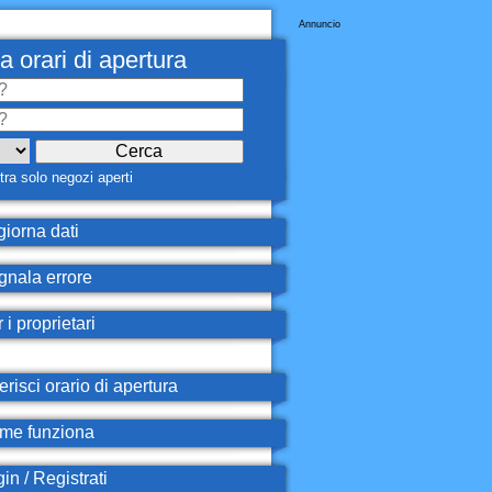
Annuncio
a orari di apertura
ra solo negozi aperti
iorna dati
nala errore
 i proprietari
erisci orario di apertura
e funziona
in / Registrati