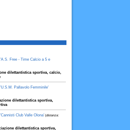
'A.S. Free - Time Calcio a 5 e
one dilettantistica sportiva, calcio,
e
 'U.S.M. Pallavolo Femminile'
zione dilettantistica sportiva,
rtiva
'Cannisti Club Valle Olona'
(
distanza:
iazione dilettantistica sportiva,