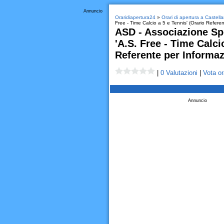
Annuncio
Oraridiapertura24
»
Orari di apertura a Castell
Free - Time Calcio a 5 e Tennis' (Orario Referen
ASD - Associazione Spo
'A.S. Free - Time Calci
Referente per Informaz
|
0 Valutazioni
|
Vota or
Annuncio