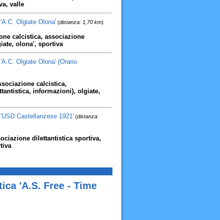
va, valle
'A.C. Olgiate Olona'
(
distanza: 1,70 km
)
ione calcistica, associazione
giate, olona', sportiva
'A.C. Olgiate Olona' (Orario
associazione calcistica,
ttantistica, informazioni), olgiate,
a 'USD Castellanzese 1921'
(
distanza:
ociazione dilettantistica sportiva,
tiva
ica 'A.S. Free - Time