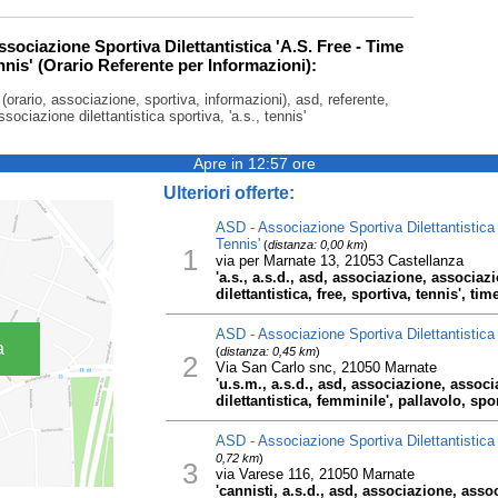
ssociazione Sportiva Dilettantistica 'A.S. Free - Time
nnis' (Orario Referente per Informazioni):
, (orario, associazione, sportiva, informazioni), asd, referente,
associazione dilettantistica sportiva, 'a.s., tennis'
Apre in 12:57 ore
Ulteriori offerte:
ASD - Associazione Sportiva Dilettantistica 
Tennis'
(
distanza: 0,00 km
)
1
via per Marnate 13, 21053 Castellanza
'a.s., a.s.d., asd, associazione, associazi
dilettantistica, free, sportiva, tennis', tim
ASD - Associazione Sportiva Dilettantistica
a
(
distanza: 0,45 km
)
2
Via San Carlo snc, 21050 Marnate
'u.s.m., a.s.d., asd, associazione, associa
dilettantistica, femminile', pallavolo, spo
ASD - Associazione Sportiva Dilettantistica 
0,72 km
)
3
via Varese 116, 21050 Marnate
'cannisti, a.s.d., asd, associazione, assoc