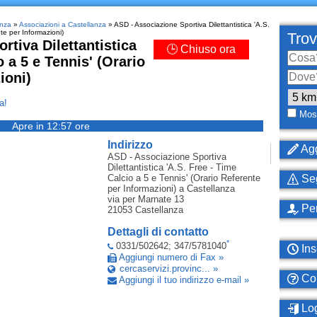
anza
»
Associazioni a Castellanza
» ASD - Associazione Sportiva Dilettantistica 'A.S.
te per Informazioni)
Trov
rtiva Dilettantistica
🕒 Chiuso ora
o a 5 e Tennis' (Orario
ioni)
a!
Most
Apre in 12:57 ore
Indirizzo
Agg
ASD - Associazione Sportiva
Dilettantistica 'A.S. Free - Time
Calcio a 5 e Tennis' (Orario Referente
Seg
per Informazioni)
a Castellanza
via per Marnate 13
Per
21053
Castellanza
Dettagli di contatto
*
0331/502642; 347/5781040
Ins
Aggiungi numero di Fax »
cercaservizi.provinc... »
Com
Aggiungi il tuo indirizzo e-mail »
Log