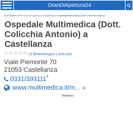
OrariDiApertura24
Oraridiapertura24
»
Orari di apertura a Castellanza
» Ospedale Multimedica (Dott. Colicchia Antonio)
Ospedale Multimedica (Dott.
Colicchia Antonio)
a
Castellanza
|
0 Bewertungen
|
Vota ora!
Viale Piemonte 70
21053
Castellanza
*
0331/393111
www.multimedica.it/m... »
Annuncio