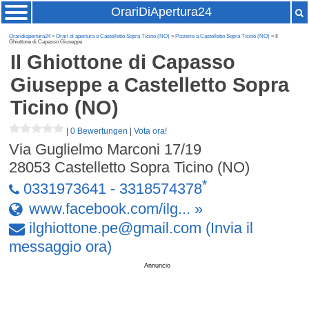
OrariDiApertura24
Oraridiapertura24
»
Orari di apertura a Castelletto Sopra Ticino (NO)
»
Pizzerie a Castelletto Sopra Ticino (NO)
» Il
Ghiottone di Capasso Giuseppe
Il Ghiottone di Capasso
Giuseppe
a Castelletto Sopra
Ticino (NO)
|
0 Bewertungen
|
Vota ora!
Via Guglielmo Marconi 17/19
28053
Castelletto Sopra Ticino (NO)
*
0331973641 - 3318574378
www.facebook.com/ilg... »
ilghiottone
.
pe
@
gmail
.
com
(Invia il
messaggio ora)
Annuncio