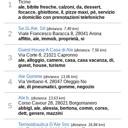
Ticino
1
ale, bibite fresche, calzoni, da, dessert,
focacce, ghiottone, il, pizze maxi, pè, servizio
a domicilio con prenotazioni telefoniche
Se.Si.Ale. Srl
(
distanza: 7,49 km
)
2
Viale Francesco Baracca 8, 28041 Arona
affitto, ale, immob, proprietà, si
Guest House A Casa di Ale
(
distanza: 7,56 km
)
Via Corte 8, 21021 Capronno
3
ale, alloggio, camere, casa, casa vacanza, di,
guest, house, turismo
Ale Gomme
(
distanza: 13,06 km
)
4
Via Verbano 4, 28047 Oleggio No
ale, di pneumatici, gomme, negozio
Ale b.
(
distanza: 13,63 km
)
Corso Cavour 28, 28021 Borgomanero
5
abbigl, ale, alessia, bertona, comm, corso,
dett, genere, mazzini
Termoidraulica D'Ale Snc
(
distanza: 16,84 km
)