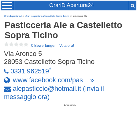
OrariDiApertura24
Oraridiapertura24
»
Orari di apertura a Castelletto Sopra Ticino
» Pasticceria Ale
Pasticceria Ale
a Castelletto
Sopra Ticino
|
0 Bewertungen
|
Vota ora!
Via Aronco 5
28053
Castelletto Sopra Ticino
*
0331 962519
www.facebook.com/pas... »
alepasticcio
@
hotmail
.
it
(Invia il
messaggio ora)
Annuncio