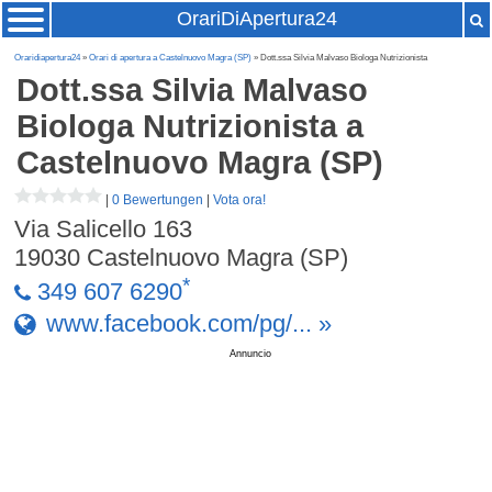
OrariDiApertura24
Oraridiapertura24
»
Orari di apertura a Castelnuovo Magra (SP)
» Dott.ssa Silvia Malvaso Biologa Nutrizionista
Dott.ssa Silvia Malvaso
Biologa Nutrizionista
a
Castelnuovo Magra (SP)
|
0 Bewertungen
|
Vota ora!
Via Salicello 163
19030
Castelnuovo Magra (SP)
*
349 607 6290
www.facebook.com/pg/... »
Annuncio