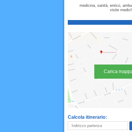
medicina, sanità, enrico, ambula
visite medich
Carica mapp
Calcola itinerario: