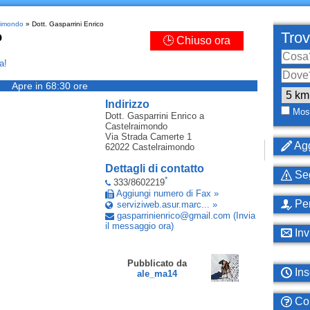
raimondo
» Dott. Gasparrini Enrico
o
Trov
🕒 Chiuso ora
a!
Apre in 68:30 ore
Indirizzo
Most
Dott. Gasparrini Enrico
a
Castelraimondo
Via Strada Camerte 1
Agg
62022
Castelraimondo
Dettagli di contatto
Seg
*
333/8602219
Aggiungi numero di Fax »
Per
serviziweb.asur.marc... »
gasparrinienrico
@
gmail
.
com
(Invia
il messaggio ora)
Inv
Pubblicato da
Ins
ale_ma14
Com