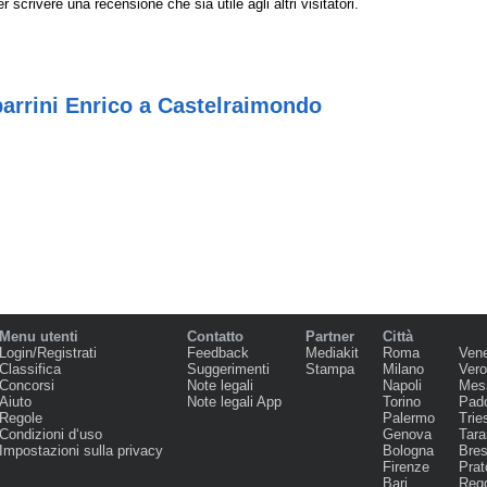
r scrivere una recensione che sia utile agli altri visitatori.
arrini Enrico a Castelraimondo
Menu utenti
Contatto
Partner
Città
Login/Registrati
Feedback
Mediakit
Roma
Ven
Classifica
Suggerimenti
Stampa
Milano
Ver
Concorsi
Note legali
Napoli
Mes
Aiuto
Note legali App
Torino
Pad
Regole
Palermo
Trie
Condizioni d‘uso
Genova
Tara
Impostazioni sulla privacy
Bologna
Bres
Firenze
Prat
Bari
Regg