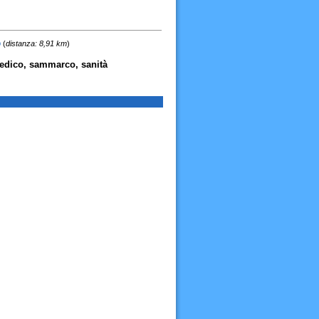
o
(
distanza: 8,91 km
)
medico, sammarco, sanità