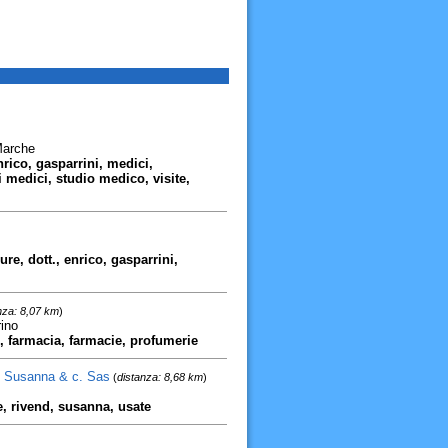
Marche
nrico, gasparrini, medici,
i medici, studio medico, visite,
re, dott., enrico, gasparrini,
nza: 8,07 km
)
ino
ie, farmacia, farmacie, profumerie
li Susanna & c. Sas
(
distanza: 8,68 km
)
e, rivend, susanna, usate