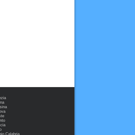
ezia
ona
sina
ova
ste
nto
cia
o
io Calabria