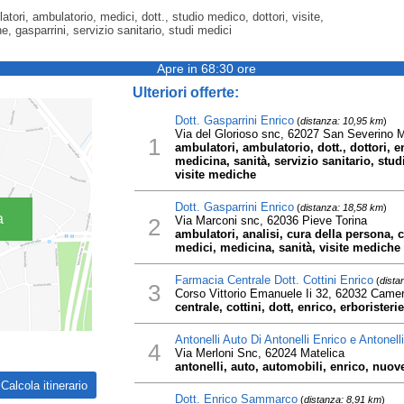
tori, ambulatorio, medici, dott., studio medico, dottori, visite,
e, gasparrini, servizio sanitario, studi medici
Apre in 68:30 ore
Ulteriori offerte:
Dott. Gasparrini Enrico
(
distanza: 10,95 km
)
Via del Glorioso snc, 62027 San Severino 
1
ambulatori, ambulatorio, dott., dottori, e
medicina, sanità, servizio sanitario, stud
visite mediche
Dott. Gasparrini Enrico
(
distanza: 18,58 km
)
a
2
Via Marconi snc, 62036 Pieve Torina
ambulatori, analisi, cura della persona, cu
medici, medicina, sanità, visite mediche
Farmacia Centrale Dott. Cottini Enrico
(
dista
3
Corso Vittorio Emanuele Ii 32, 62032 Camer
centrale, cottini, dott, enrico, erborister
Antonelli Auto Di Antonelli Enrico e Antonel
4
Via Merloni Snc, 62024 Matelica
antonelli, auto, automobili, enrico, nuov
Dott. Enrico Sammarco
(
distanza: 8,91 km
)