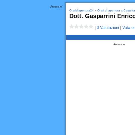
Annuncio
Oraridiapertura24
»
Orari di apertura a Castel
Dott. Gasparrini Enric
|
0 Valutazioni
|
Vota or
Annuncio