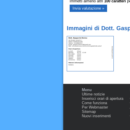
Immetti almeno altri
100
caratteri
pe
Immagini di Dott. Gasp
Menu
Ultime notizie
Inserisci orari di apertura
Come funziona
Per Webmaster
Sitemap
Nuovi inserimenti