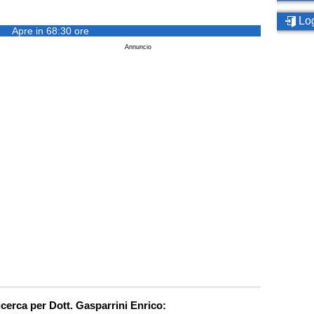
Log
Apre in 68:30 ore
Annuncio
icerca per Dott. Gasparrini Enrico: