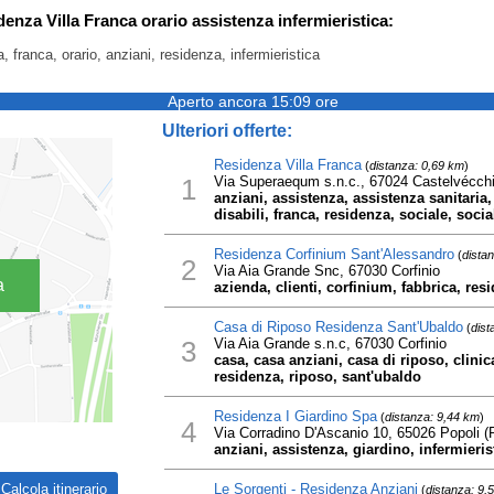
denza Villa Franca orario assistenza infermieristica:
a, franca, orario, anziani, residenza, infermieristica
Aperto ancora 15:09 ore
Ulteriori offerte:
Residenza Villa Franca
(
distanza: 0,69 km
)
1
Via Superaequm s.n.c., 67024 Castelvécch
anziani, assistenza, assistenza sanitaria,
disabili, franca, residenza, sociale, socia
Residenza Corfinium Sant'Alessandro
(
dista
2
Via Aia Grande Snc, 67030 Corfinio
a
azienda, clienti, corfinium, fabbrica, res
Casa di Riposo Residenza Sant'Ubaldo
(
dist
3
Via Aia Grande s.n.c, 67030 Corfinio
casa, casa anziani, casa di riposo, clinica
residenza, riposo, sant'ubaldo
Residenza I Giardino Spa
(
distanza: 9,44 km
)
4
Via Corradino D'Ascanio 10, 65026 Popoli (
anziani, assistenza, giardino, infermieris
Le Sorgenti - Residenza Anziani
(
distanza: 9,