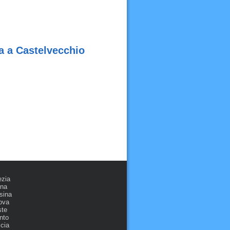
ca a Castelvecchio
ezia
ona
sina
ova
ste
nto
cia