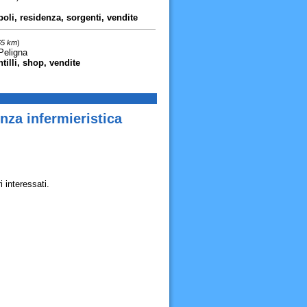
poli, residenza, sorgenti, vendite
65 km
)
Peligna
tilli, shop, vendite
nza infermieristica
 interessati.