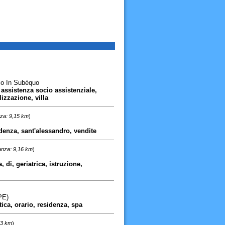
io In Subéquo
 assistenza socio assistenziale,
lizzazione, villa
nza: 9,15 km
)
idenza, sant'alessandro, vendite
anza: 9,16 km
)
, di, geriatrica, istruzione,
PE)
tica, orario, residenza, spa
53 km
)