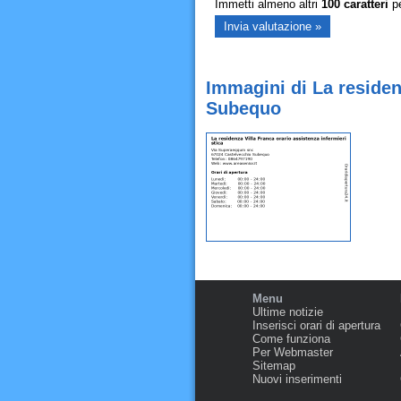
Immetti almeno altri
100
caratteri
pe
Immagini di La residen
Subequo
Menu
Ultime notizie
Inserisci orari di apertura
Come funziona
Per Webmaster
Sitemap
Nuovi inserimenti