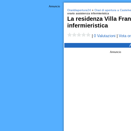
Annuncio
Oraridiapertura24
»
Orari di apertura a Castel
orario assistenza infermieristica
La residenza Villa Fra
infermieristica
|
0 Valutazioni
|
Vota or
Annuncio