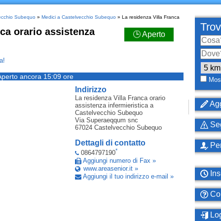
vecchio Subequo
»
Medici a Castelvecchio Subequo
» La residenza Villa Franca
Trov
nca orario assistenza
🕒 Aperto
a!
Aperto ancora 15:09 ore
Most
Indirizzo
La residenza Villa Franca orario
Agg
assistenza infermieristica
a
Castelvecchio Subequo
Via Superaeqqum snc
Seg
67024
Castelvecchio Subequo
Dettagli di contatto
Per
*
0864797190
Aggiungi numero di Fax »
www.areasenior.it »
Ins
Aggiungi il tuo indirizzo e-mail »
Com
Log