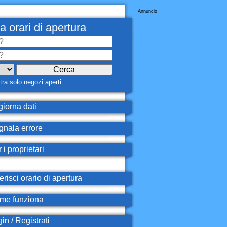
Annuncio
a orari di apertura
ra solo negozi aperti
iorna dati
nala errore
 i proprietari
erisci orario di apertura
e funziona
in / Registrati