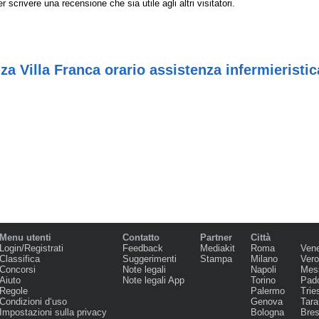
r scrivere una recensione che sia utile agli altri visitatori.
za Villa Franca orario assistenza infermieristi
Menu utenti
Contatto
Partner
Città
Login/Registrati
Feedback
Mediakit
Roma
Ven
Classifica
Suggerimenti
Stampa
Milano
Ver
Concorsi
Note legali
Napoli
Mes
Aiuto
Note legali App
Torino
Pad
Regole
Palermo
Trie
Condizioni d‘uso
Genova
Tara
Impostazioni sulla privacy
Bologna
Bres