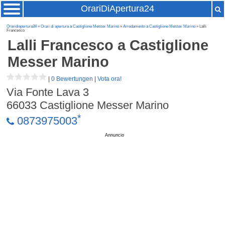
OrariDiApertura24
Oraridiapertura24
»
Orari di apertura a Castiglione Messer Marino
»
Arredamento a Castiglione Messer Marino
» Lalli
Francesco
Lalli Francesco
a Castiglione
Messer Marino
|
0 Bewertungen
|
Vota ora!
Via Fonte Lava 3
66033
Castiglione Messer Marino
*
0873975003
Annuncio