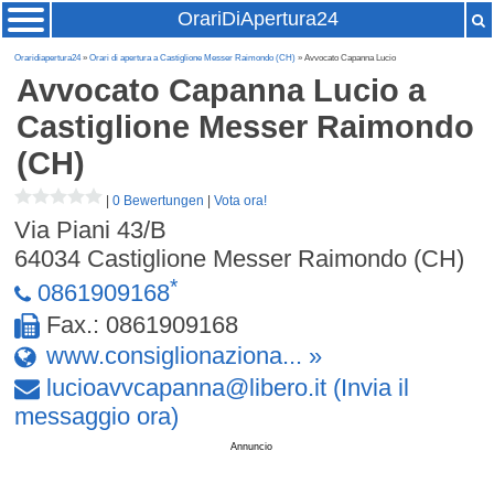
OrariDiApertura24
Oraridiapertura24
»
Orari di apertura a Castiglione Messer Raimondo (CH)
» Avvocato Capanna Lucio
Avvocato Capanna Lucio
a
Castiglione Messer Raimondo
(CH)
|
0 Bewertungen
|
Vota ora!
Via Piani 43/B
64034
Castiglione Messer Raimondo (CH)
*
0861909168
Fax.: 0861909168
www.consiglionaziona... »
lucioavvcapanna
@
libero
.
it
(Invia il
messaggio ora)
Annuncio