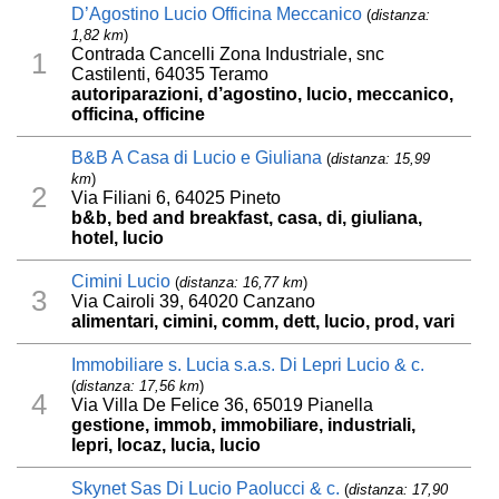
D’Agostino Lucio Officina Meccanico
(
distanza:
1,82 km
)
Contrada Cancelli Zona Industriale, snc
1
Castilenti, 64035 Teramo
autoriparazioni, d’agostino, lucio, meccanico,
officina, officine
B&B A Casa di Lucio e Giuliana
(
distanza: 15,99
km
)
2
Via Filiani 6, 64025 Pineto
b&b, bed and breakfast, casa, di, giuliana,
hotel, lucio
Cimini Lucio
(
distanza: 16,77 km
)
3
Via Cairoli 39, 64020 Canzano
alimentari, cimini, comm, dett, lucio, prod, vari
Immobiliare s. Lucia s.a.s. Di Lepri Lucio & c.
(
distanza: 17,56 km
)
4
Via Villa De Felice 36, 65019 Pianella
gestione, immob, immobiliare, industriali,
lepri, locaz, lucia, lucio
Skynet Sas Di Lucio Paolucci & c.
(
distanza: 17,90