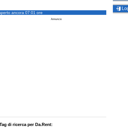
Log
Aperto ancora 07:01 ore
Annuncio
Tag di ricerca per Da.Rent: