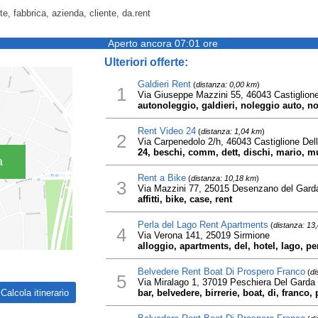
te, fabbrica, azienda, cliente, da.rent
Aperto ancora 07:01 ore
Ulteriori offerte:
Galdieri Rent
(
distanza: 0,00 km
)
1
Via Giuseppe Mazzini 55, 46043 Castiglione 
autonoleggio, galdieri, noleggio auto, no
Rent Video 24
(
distanza: 1,04 km
)
2
Via Carpenedolo 2/h, 46043 Castiglione Dell
24, beschi, comm, dett, dischi, mario, mu
a
Rent a Bike
(
distanza: 10,18 km
)
3
Via Mazzini 77, 25015 Desenzano del Gard
affitti, bike, case, rent
Perla del Lago Rent Apartments
(
distanza: 13
4
Via Verona 141, 25019 Sirmione
alloggio, apartments, del, hotel, lago, perl
Belvedere Rent Boat Di Prospero Franco
(
di
5
Via Miralago 1, 37019 Peschiera Del Garda
bar, belvedere, birrerie, boat, di, franco