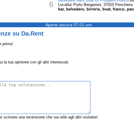
Belvedere Rent Boat Di Prospero Franco
(
di
6
Localita' Porto Bergamini, 37010 Peschiera
bar, belvedere, birrerie, boat, franco, pa
Aperto ancora 07:01 ore
enze su Da.Rent
r primo!
 la tua opinione con gli altri interessati.
r scrivere una recensione che sia utile agli altri visitatori.