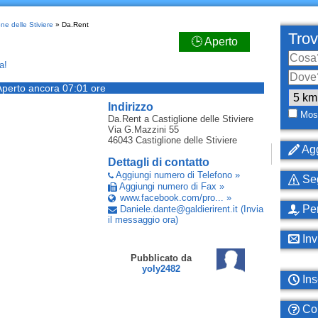
one delle Stiviere
» Da.Rent
Trov
🕒 Aperto
a!
Aperto ancora 07:01 ore
Indirizzo
Most
Da.Rent
a Castiglione delle Stiviere
Via G.Mazzini 55
46043
Castiglione delle Stiviere
Agg
Dettagli di contatto
Aggiungi numero di Telefono »
Seg
Aggiungi numero di Fax »
www.facebook.com/pro... »
Per
Daniele
.
dante
@
galdierirent
.
it
(Invia
il messaggio ora)
Inv
Pubblicato da
yoly2482
Ins
Com