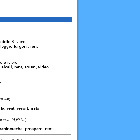
delle Stiviere
leggio furgoni, rent
e Stiviere
sicali, rent, strum, video
a
,81 km
)
a, rent, resort, risto
stanza: 14,99 km
)
, paninoteche, prospero, rent