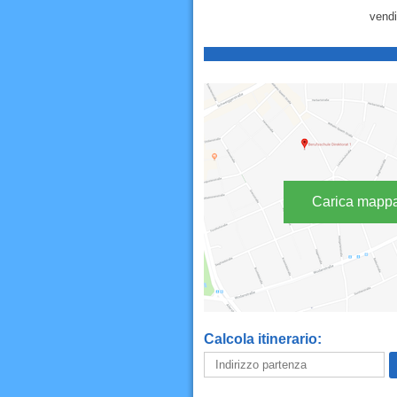
vendi
Carica mapp
Calcola itinerario: