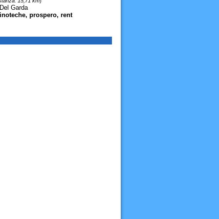
stanza: 15,71 km
)
 Del Garda
ninoteche, prospero, rent