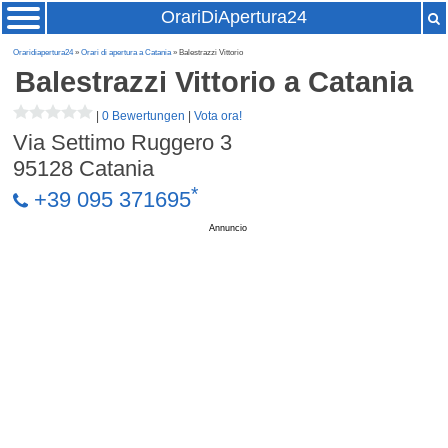
OrariDiApertura24
Oraridiapertura24
»
Orari di apertura a Catania
» Balestrazzi Vittorio
Balestrazzi Vittorio
a Catania
|
0 Bewertungen
|
Vota ora!
Via Settimo Ruggero 3
95128
Catania
*
+39 095 371695
Annuncio