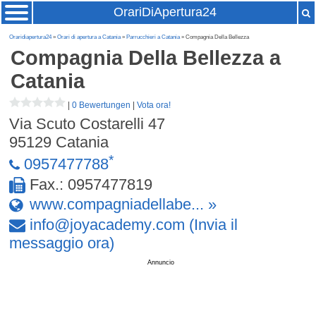
OrariDiApertura24
Oraridiapertura24
»
Orari di apertura a Catania
»
Parrucchieri a Catania
» Compagnia Della Bellezza
Compagnia Della Bellezza
a
Catania
|
0 Bewertungen
|
Vota ora!
Via Scuto Costarelli 47
95129
Catania
*
0957477788
Fax.: 0957477819
www.compagniadellabe... »
info
@
joyacademy
.
com
(Invia il
messaggio ora)
Annuncio