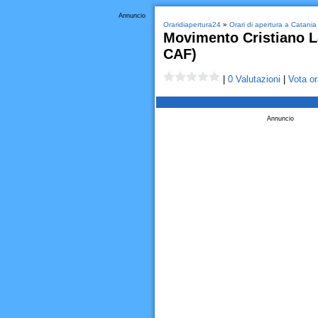
Annuncio
Oraridiapertura24
»
Orari di apertura a Catania
Movimento Cristiano La
CAF)
|
0 Valutazioni
|
Vota or
Annuncio