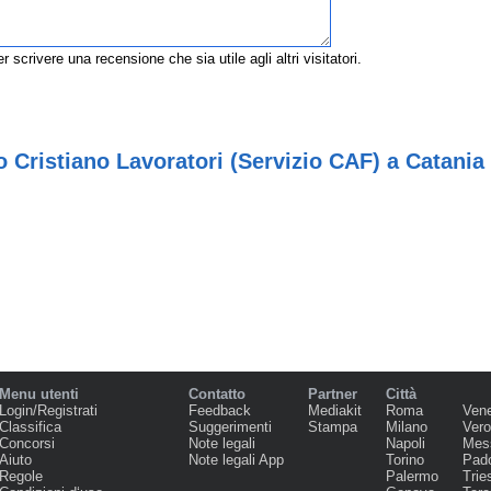
r scrivere una recensione che sia utile agli altri visitatori.
Cristiano Lavoratori (Servizio CAF) a Catania
Menu utenti
Contatto
Partner
Città
Login/Registrati
Feedback
Mediakit
Roma
Ven
Classifica
Suggerimenti
Stampa
Milano
Ver
Concorsi
Note legali
Napoli
Mes
Aiuto
Note legali App
Torino
Pad
Regole
Palermo
Trie