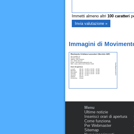
Immetti almeno altri
100
caratteri
pe
Immagini di Movimento 
Menu
Ultime notizie
Inserisci orari di apertura
Come funziona
Per Webmaster
Sitemap