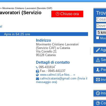
» Movimento Cristiano Lavoratori (Servizio CAF)
voratori (Servizio
Trov
🕒 Chiuso ora
a!
Apre in 64:25 ore
Most
Indirizzo
Movimento Cristiano Lavoratori
(Servizio CAF)
a Catania
Agg
Via Coviello 21
95128
Catania
Seg
Dettagli di contatto
*
095-431814
Per
Fax.: 0945-441137
www.cafmcl.it/Le-Nos... »
cafmclcatania
@
gmail
.
com
(Invia il
Inv
messaggio ora)
Ins
Com