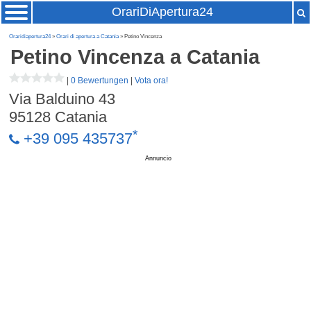
OrariDiApertura24
Oraridiapertura24
»
Orari di apertura a Catania
» Petino Vincenza
Petino Vincenza
a Catania
|
0 Bewertungen
|
Vota ora!
Via Balduino 43
95128
Catania
*
+39 095 435737
Annuncio