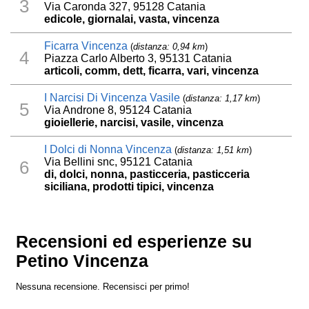
3
Via Caronda 327, 95128 Catania
edicole, giornalai, vasta, vincenza
Ficarra Vincenza
(
distanza: 0,94 km
)
4
Piazza Carlo Alberto 3, 95131 Catania
articoli, comm, dett, ficarra, vari, vincenza
I Narcisi Di Vincenza Vasile
(
distanza: 1,17 km
)
5
Via Androne 8, 95124 Catania
gioiellerie, narcisi, vasile, vincenza
I Dolci di Nonna Vincenza
(
distanza: 1,51 km
)
Via Bellini snc, 95121 Catania
6
di, dolci, nonna, pasticceria, pasticceria
siciliana, prodotti tipici, vincenza
Recensioni ed esperienze su
Petino Vincenza
Nessuna recensione. Recensisci per primo!