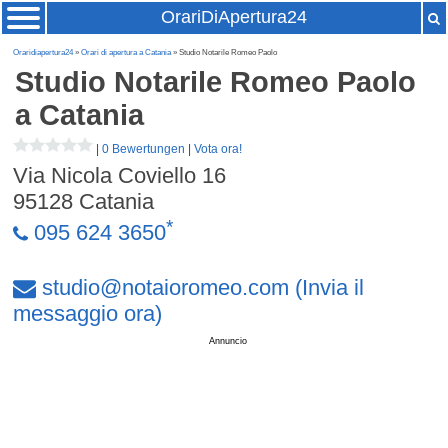
OrariDiApertura24
Oraridiapertura24
»
Orari di apertura a Catania
» Studio Notarile Romeo Paolo
Studio Notarile Romeo Paolo
a Catania
|
0 Bewertungen
|
Vota ora!
Via Nicola Coviello 16
95128
Catania
*
095 624 3650
studio
@
notaioromeo
.
com
(Invia il
messaggio ora)
Annuncio