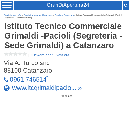
OrariDiApertura24
Oraridiapertura24
»
Orari di apertura a Catanzaro
»
Scuole a Catanzaro
» Istituto Tecnico Commerciale Grimaldi -Pacioli
(Segreteria - Sede Grimaldi)
Istituto Tecnico Commerciale
Grimaldi -Pacioli (Segreteria -
Sede Grimaldi)
a Catanzaro
|
0 Bewertungen
|
Vota ora!
Via A. Turco snc
88100
Catanzaro
*
0961 746514
www.itcgrimaldipacio... »
Annuncio