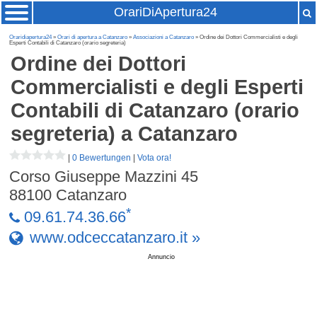
OrariDiApertura24
Oraridiapertura24
»
Orari di apertura a Catanzaro
»
Associazioni a Catanzaro
» Ordine dei Dottori Commercialisti e degli
Esperti Contabili di Catanzaro (orario segreteria)
Ordine dei Dottori
Commercialisti e degli Esperti
Contabili di Catanzaro (orario
segreteria)
a Catanzaro
|
0 Bewertungen
|
Vota ora!
Corso Giuseppe Mazzini 45
88100
Catanzaro
*
09.61.74.36.66
www.odceccatanzaro.it »
Annuncio