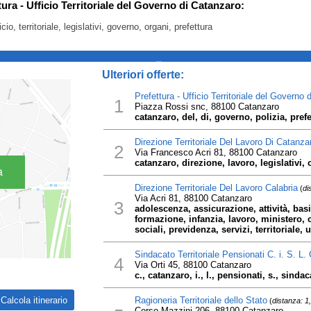
tura - Ufficio Territoriale del Governo di Catanzaro:
cio, territoriale, legislativi, governo, organi, prefettura
_
Ulteriori offerte:
Prefettura - Ufficio Territoriale del Governo
1
Piazza Rossi snc, 88100 Catanzaro
catanzaro, del, di, governo, polizia, prefett
Direzione Territoriale Del Lavoro Di Catanza
2
Via Francesco Acri 81, 88100 Catanzaro
catanzaro, direzione, lavoro, legislativi, o
a
Direzione Territoriale Del Lavoro Calabria
(
di
Via Acri 81, 88100 Catanzaro
3
adolescenza, assicurazione, attività, basil
formazione, infanzia, lavoro, ministero, o
sociali, previdenza, servizi, territoriale, uf
Sindacato Territoriale Pensionati C. i. S. L.
4
Via Orti 45, 88100 Catanzaro
c., catanzaro, i., l., pensionati, s., sindaca
Ragioneria Territoriale dello Stato
(
distanza: 1
Corso Mazzini 206, 88100 Catanzaro