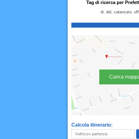
Tag di ricerca per Prefet
di, del, catanzaro, uffi
Carica mapp
Calcola itinerario: