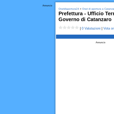
Annuncio
Oraridiapertura24
»
Orari di apertura a Catanz
Prefettura - Ufficio Terr
Governo di Catanzaro
|
0 Valutazioni
|
Vota or
Annuncio