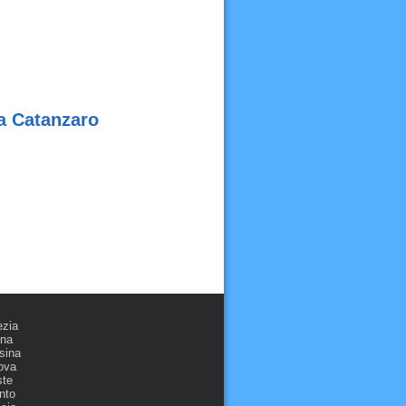
 a Catanzaro
ezia
ona
sina
ova
ste
nto