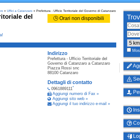
aro
»
Uffici a Catanzaro
» Prefettura - Ufficio Territoriale del Governo di Catanzaro
itoriale del
Trov
🕒 Orari non disponibili
a!
_
Most
Indirizzo
Prefettura - Ufficio Territoriale del
Governo di Catanzaro
a Catanzaro
Agg
Piazza Rossi snc
88100
Catanzaro
Seg
Dettagli di contatto
*
0961889111
Per
Aggiungi numero di Fax »
Aggiungi sito web »
Aggiungi il tuo indirizzo e-mail »
Ins
Com
Log