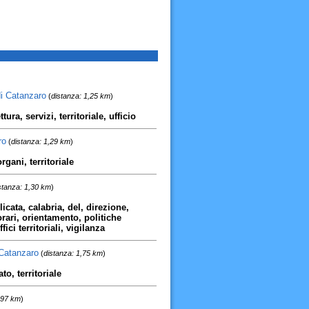
 di Catanzaro
(
distanza: 1,25 km
)
ura, servizi, territoriale, ufficio
ro
(
distanza: 1,29 km
)
rgani, territoriale
stanza: 1,30 km
)
icata, calabria, del, direzione,
rari, orientamento, politiche
fici territoriali, vigilanza
 Catanzaro
(
distanza: 1,75 km
)
to, territoriale
,97 km
)