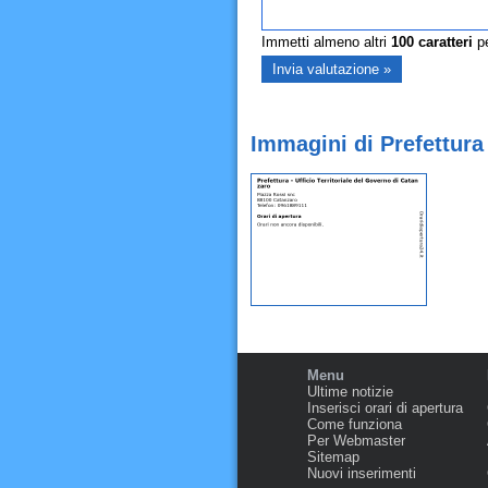
Immetti almeno altri
100
caratteri
pe
Immagini di Prefettura 
Menu
Ultime notizie
Inserisci orari di apertura
Come funziona
Per Webmaster
Sitemap
Nuovi inserimenti