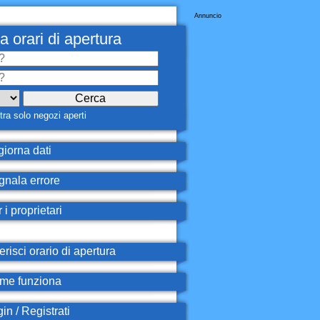
Annuncio
a orari di apertura
ra solo negozi aperti
iorna dati
nala errore
 i proprietari
erisci orario di apertura
e funziona
in / Registrati