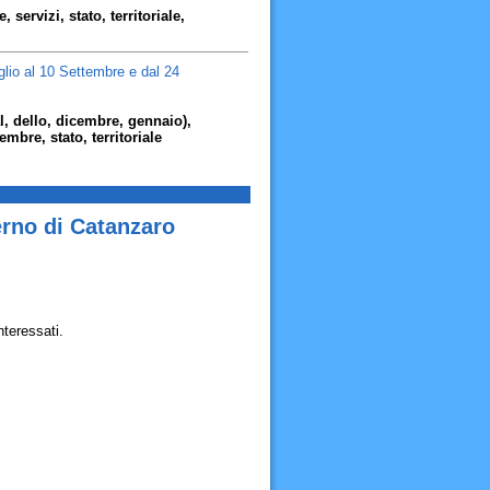
 servizi, stato, territoriale,
uglio al 10 Settembre e dal 24
al, dello, dicembre, gennaio),
tembre, stato, territoriale
erno di Catanzaro
nteressati.