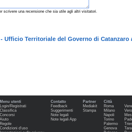
r scrivere una recensione che sia utile agli altri visitatori.
- Ufficio Territoriale del Governo di Catanzaro
Menu utenti
Contatto
Partner
Città
Login/Registrati
Feedback
Mediakit
Roma
Ven
Classifica
Suggerimenti
Stampa
Milano
Ver
Concorsi
Note legali
Napoli
Mes
Aiuto
Note legali App
Torino
Pad
Regole
Palermo
Trie
Condizioni d‘uso
Genova
Tara