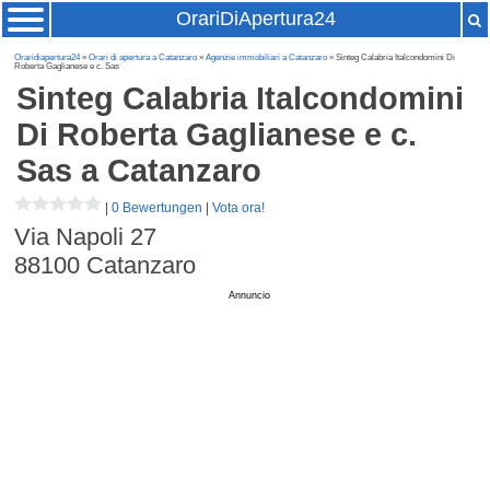
OrariDiApertura24
Oraridiapertura24
»
Orari di apertura a Catanzaro
»
Agenzie immobiliari a Catanzaro
» Sinteg Calabria Italcondomini Di
Roberta Gaglianese e c. Sas
Sinteg Calabria Italcondomini
Di Roberta Gaglianese e c.
Sas
a Catanzaro
|
0 Bewertungen
|
Vota ora!
Via Napoli 27
88100
Catanzaro
Annuncio