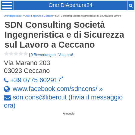
OrariDiApertura24
Oraridiapertura24
»
Orari di apertura a Ceccano
» SDN Consulting Società Ingegneristica e di Sicurezza sul Lavoro
SDN Consulting Società
Ingegneristica e di Sicurezza
sul Lavoro
a Ceccano
|
0 Bewertungen
|
Vota ora!
Via Marano 203
03023
Ceccano
*
+39 0775 602917
www.facebook.com/sdncons/ »
sdn
.
cons
@
libero
.
it
(Invia il messaggio
ora)
Annuncio