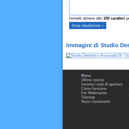
Immetti almeno altri
100
caratteri
pe
Immagini di Studio Dent
Menu
Ultime notizie
Inserisci orari di apertura
Come funziona
Per Webmaster
Sitemap
Nuovi inserimenti