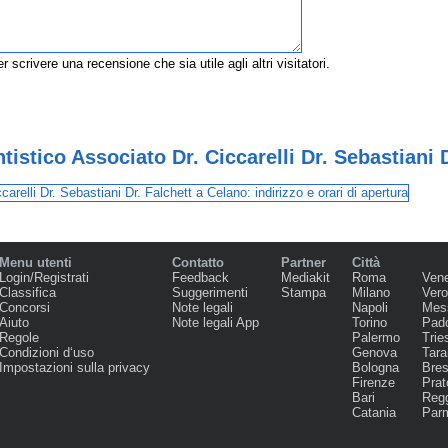
r scrivere una recensione che sia utile agli altri visitatori.
istico Associato Dr. Ciccarelli Dr. Sebastiani 
Menu utenti
Contatto
Partner
Città
Login/Registrati
Feedback
Mediakit
Roma
Ven
Classifica
Suggerimenti
Stampa
Milano
Ver
Concorsi
Note legali
Napoli
Mes
Aiuto
Note legali App
Torino
Pad
Regole
Palermo
Trie
Condizioni d‘uso
Genova
Tara
Impostazioni sulla privacy
Bologna
Bres
Firenze
Prat
Bari
Regg
Catania
Par