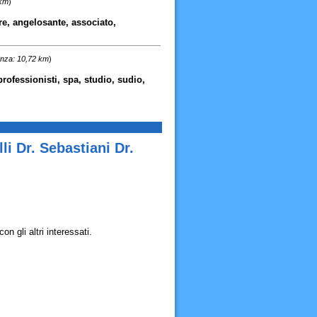
 km
)
e, angelosante, associato,
anza: 10,72 km
)
professionisti, spa, studio, sudio,
i Dr. Sebastiani Dr.
n gli altri interessati.