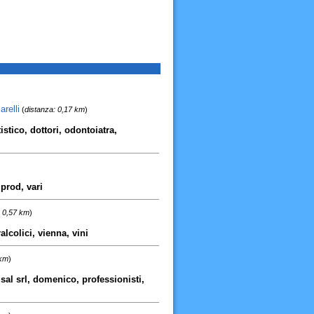
relli
(
distanza: 0,17 km
)
istico, dottori, odontoiatra,
 prod, vari
: 0,57 km
)
ralcolici, vienna, vini
 km
)
isal srl, domenico, professionisti,