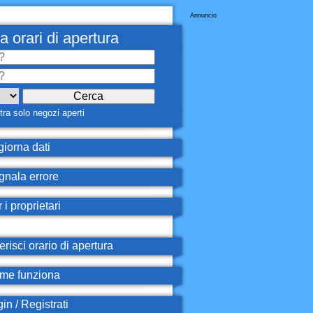
Annuncio
a orari di apertura
ra solo negozi aperti
iorna dati
nala errore
 i proprietari
erisci orario di apertura
e funziona
in / Registrati