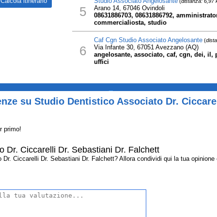
Studio Associato Angelosante
(
distanza: 6,97
5
Arano 14, 67046 Ovindoli
08631886703, 08631886792, amministrator
commercialiosta, studio
Caf Cgn Studio Associato Angelosante
(
dist
6
Via Infante 30, 67051 Avezzano (AQ)
angelosante, associato, caf, cgn, dei, il, 
uffici
_
nze su Studio Dentistico Associato Dr. Ciccarell
r primo!
 Dr. Ciccarelli Dr. Sebastiani Dr. Falchett
r. Ciccarelli Dr. Sebastiani Dr. Falchett? Allora condividi qui la tua opinione co