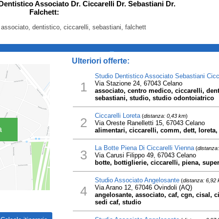
Dentistico Associato Dr. Ciccarelli Dr. Sebastiani Dr.
Falchett:
 associato, dentistico, ciccarelli, sebastiani, falchett
_
Ulteriori offerte:
Studio Dentistico Associato Sebastiani Cicca
1
Via Stazione 24, 67043 Celano
associato, centro medico, ciccarelli, dent
sebastiani, studio, studio odontoiatrico
Ciccarelli Loreta
(
distanza: 0,43 km
)
2
Via Oreste Ranelletti 15, 67043 Celano
a
alimentari, ciccarelli, comm, dett, loreta,
La Botte Piena Di Ciccarelli Vienna
(
distanza
3
Via Carusi Filippo 49, 67043 Celano
botte, bottiglierie, ciccarelli, piena, supe
Studio Associato Angelosante
(
distanza: 6,92
4
Via Arano 12, 67046 Ovindoli (AQ)
angelosante, associato, caf, cgn, cisal, c
sedi caf, studio