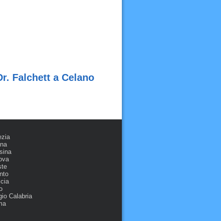
Dr. Falchett a Celano
ezia
ona
sina
ova
ste
nto
cia
o
io Calabria
ma