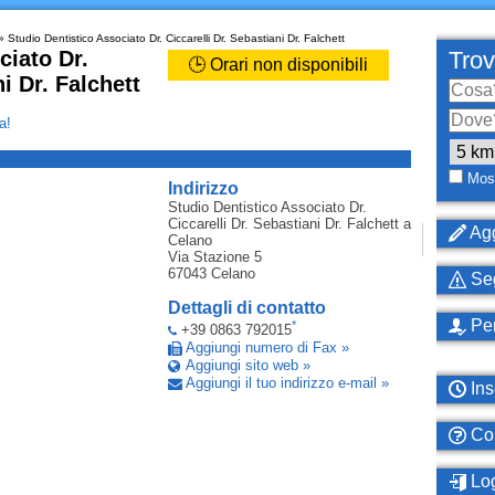
 Studio Dentistico Associato Dr. Ciccarelli Dr. Sebastiani Dr. Falchett
ciato Dr.
Trov
🕒 Orari non disponibili
i Dr. Falchett
a!
_
Most
Indirizzo
Studio Dentistico Associato Dr.
Ciccarelli Dr. Sebastiani Dr. Falchett
a
Agg
Celano
Via Stazione 5
67043
Celano
Seg
Dettagli di contatto
Per
*
+39 0863 792015
Aggiungi numero di Fax »
Aggiungi sito web »
Aggiungi il tuo indirizzo e-mail »
Ins
Com
Log