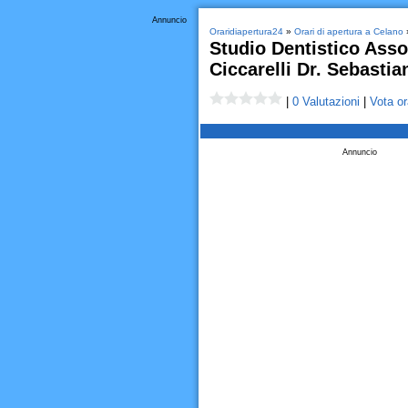
Annuncio
Oraridiapertura24
»
Orari di apertura a Celano
»
Studio Dentistico Asso
Ciccarelli Dr. Sebastian
|
0 Valutazioni
|
Vota or
Annuncio