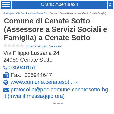
OrariDiApertura24
Oraridiapertura24
»
Orari di apertura a Cenate Sotto
» Comune di Cenate Sotto (Assessore a Servizi Sociali e Famiglia)
Comune di Cenate Sotto
(Assessore a Servizi Sociali e
Famiglia)
a Cenate Sotto
|
0 Bewertungen
|
Vota ora!
Via Filippo Lussana 24
24069
Cenate Sotto
*
035940151
Fax.: 035944647
www.comune.cenatesot... »
protocollo
@
pec
.
comune
.
cenatesotto
.
bg
.
it
(Invia il messaggio ora)
Annuncio