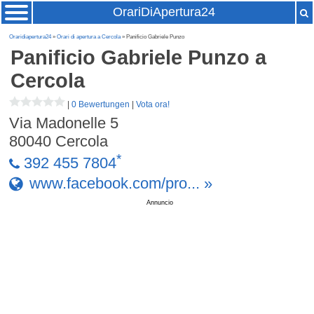
OrariDiApertura24
Oraridiapertura24
»
Orari di apertura a Cercola
» Panificio Gabriele Punzo
Panificio Gabriele Punzo
a
Cercola
|
0 Bewertungen
|
Vota ora!
Via Madonelle 5
80040
Cercola
*
392 455 7804
www.facebook.com/pro... »
Annuncio