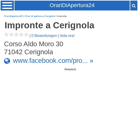
OrariDiApertura24
Oraridiapertura24
»
Orari di apertura a Cerignola
» Impronte
Impronte
a Cerignola
|
0 Bewertungen
|
Vota ora!
Corso Aldo Moro 30
71042
Cerignola
www.facebook.com/pro... »
Annuncio