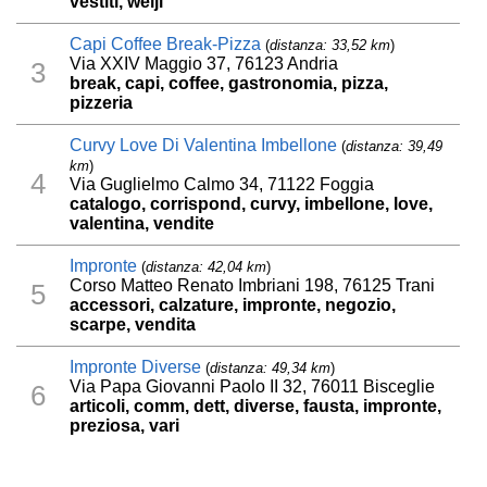
vestiti, weijl
Capi Coffee Break-Pizza
(
distanza: 33,52 km
)
Via XXIV Maggio 37, 76123 Andria
3
break, capi, coffee, gastronomia, pizza,
pizzeria
Curvy Love Di Valentina Imbellone
(
distanza: 39,49
km
)
4
Via Guglielmo Calmo 34, 71122 Foggia
catalogo, corrispond, curvy, imbellone, love,
valentina, vendite
Impronte
(
distanza: 42,04 km
)
Corso Matteo Renato Imbriani 198, 76125 Trani
5
accessori, calzature, impronte, negozio,
scarpe, vendita
Impronte Diverse
(
distanza: 49,34 km
)
Via Papa Giovanni Paolo II 32, 76011 Bisceglie
6
articoli, comm, dett, diverse, fausta, impronte,
preziosa, vari