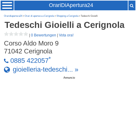
OrariDiApertura24
Oraridiapertura24
»
Orari di apertura a Cerignola
»
Shopping a Cerignola
» Tedeschi Gioielli
Tedeschi Gioielli
a Cerignola
|
0 Bewertungen
|
Vota ora!
Corso Aldo Moro 9
71042
Cerignola
*
0885 422057
gioielleria-tedeschi... »
Annuncio