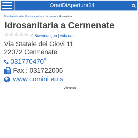
OrariDiApertura24
Oraridiapertura24
»
Orari di apertura a Cermenate
» Idrosanitaria
Idrosanitaria
a Cermenate
|
0 Bewertungen
|
Vota ora!
Via Statale dei Giovi 11
22072
Cermenate
*
031770470
Fax.: 031722006
www.comini.eu »
Annuncio