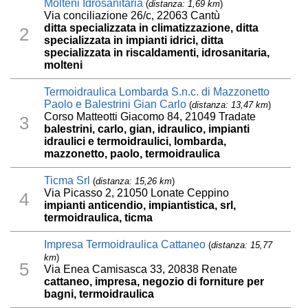
Molteni Idrosanitaria
(
distanza: 1,69 km
)
Via conciliazione 26/c, 22063 Cantù
ditta specializzata in climatizzazione, ditta
2
specializzata in impianti idrici, ditta
specializzata in riscaldamenti, idrosanitaria,
molteni
Termoidraulica Lombarda S.n.c. di Mazzonetto
Paolo e Balestrini Gian Carlo
(
distanza: 13,47 km
)
Corso Matteotti Giacomo 84, 21049 Tradate
3
balestrini, carlo, gian, idraulico, impianti
idraulici e termoidraulici, lombarda,
mazzonetto, paolo, termoidraulica
Ticma Srl
(
distanza: 15,26 km
)
Via Picasso 2, 21050 Lonate Ceppino
4
impianti anticendio, impiantistica, srl,
termoidraulica, ticma
Impresa Termoidraulica Cattaneo
(
distanza: 15,77
km
)
5
Via Enea Camisasca 33, 20838 Renate
cattaneo, impresa, negozio di forniture per
bagni, termoidraulica