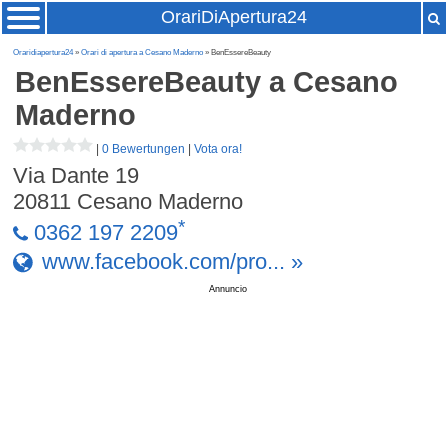
OrariDiApertura24
Oraridiapertura24
»
Orari di apertura a Cesano Maderno
» BenEssereBeauty
BenEssereBeauty
a Cesano
Maderno
|
0 Bewertungen
|
Vota ora!
Via Dante 19
20811
Cesano Maderno
*
0362 197 2209
www.facebook.com/pro... »
Annuncio