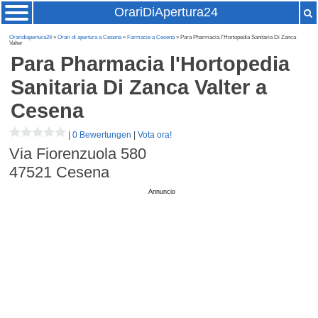
OrariDiApertura24
Oraridiapertura24
»
Orari di apertura a Cesena
»
Farmacie a Cesena
» Para Pharmacia l'Hortopedia Sanitaria Di Zanca
Valter
Para Pharmacia l'Hortopedia
Sanitaria Di Zanca Valter
a
Cesena
|
0 Bewertungen
|
Vota ora!
Via Fiorenzuola 580
47521
Cesena
Annuncio