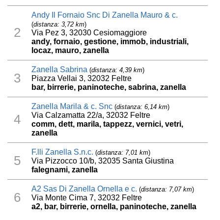
Andy Il Fornaio Snc Di Zanella Mauro & c.
(
distanza: 3,72 km
)
2
Via Pez 3, 32030 Cesiomaggiore
andy, fornaio, gestione, immob, industriali,
locaz, mauro, zanella
Zanella Sabrina
(
distanza: 4,39 km
)
3
Piazza Vellai 3, 32032 Feltre
bar, birrerie, paninoteche, sabrina, zanella
Zanella Marila & c. Snc
(
distanza: 6,14 km
)
Via Calzamatta 22/a, 32032 Feltre
4
comm, dett, marila, tappezz, vernici, vetri,
zanella
F.lli Zanella S.n.c.
(
distanza: 7,01 km
)
5
Via Pizzocco 10/b, 32035 Santa Giustina
falegnami, zanella
A2 Sas Di Zanella Ornella e c.
(
distanza: 7,07 km
)
6
Via Monte Cima 7, 32032 Feltre
a2, bar, birrerie, ornella, paninoteche, zanella