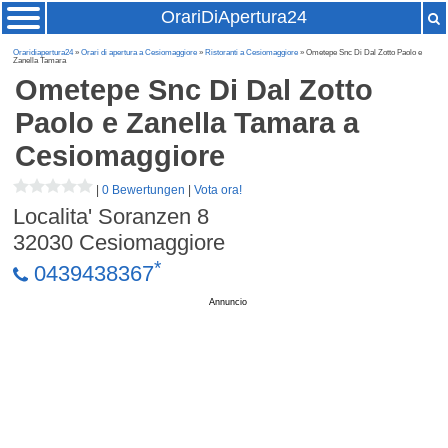
OrariDiApertura24
Oraridiapertura24
»
Orari di apertura a Cesiomaggiore
»
Ristoranti a Cesiomaggiore
» Ometepe Snc Di Dal Zotto Paolo e
Zanella Tamara
Ometepe Snc Di Dal Zotto
Paolo e Zanella Tamara
a
Cesiomaggiore
|
0 Bewertungen
|
Vota ora!
Localita' Soranzen 8
32030
Cesiomaggiore
*
0439438367
Annuncio