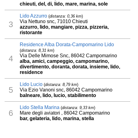
chieuti, del, di, lido, mare, marina, sole
Lido Azzurro
(
distanza: 0,36 km
)
Via Nettuno snc, 71010 Chieuti
3
azzurro, lido, mangiare, pizza, pizzeria,
ristorante
Residence Alba Dorata-Campomarino Lido
(
distanza: 8,31 km
)
Via Delle Mimose Snc, 86042 Campomarino
4
alba, amici, campeggio, campomarino,
divertimento, doranta, dorata, insieme, lido,
residence
Lido Lucio
(
distanza: 8,79 km
)
5
Via Ezio Vanoni snc, 86042 Campomarino
balneare, lido, lucio, stabilimento
Lido Stella Marina
(
distanza: 9,33 km
)
6
Mare degli aviatori , 86042 Campomarino
bar, gelateria, lido, marina, stella