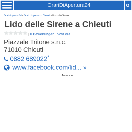
OrariDiApertura24
Oraridiapertura24
»
Orari di apertura a Chieuti
» Lido delle Sirene
Lido delle Sirene
a Chieuti
|
0 Bewertungen
|
Vota ora!
Piazzale Tritone s.n.c.
71010
Chieuti
*
0882 689022
www.facebook.com/lid... »
Annuncio