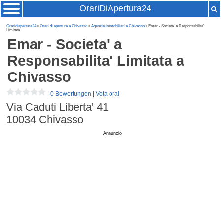
OrariDiApertura24
Oraridiapertura24
»
Orari di apertura a Chivasso
»
Agenzie immobiliari a Chivasso
» Emar - Societa' a Responsabilita'
Limitata
Emar - Societa' a
Responsabilita' Limitata
a
Chivasso
|
0 Bewertungen
|
Vota ora!
Via Caduti Liberta' 41
10034
Chivasso
Annuncio