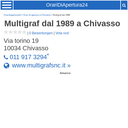
OrariDiApertura24
Oraridiapertura24
»
Orari di apertura a Chivasso
» Multigraf dal 1989
Multigraf dal 1989
a Chivasso
|
0 Bewertungen
|
Vota ora!
Via torino 19
10034
Chivasso
*
011 917 3294
www.multigrafsnc.it »
Annuncio