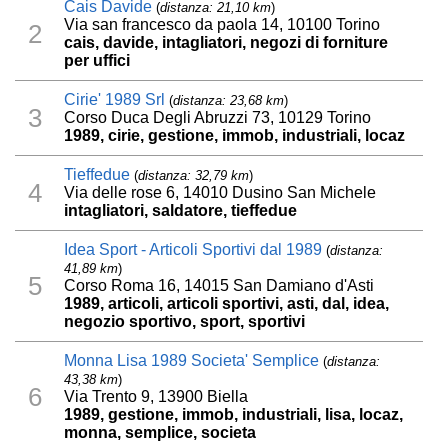
Cais Davide
(
distanza: 21,10 km
)
Via san francesco da paola 14, 10100 Torino
2
cais, davide, intagliatori, negozi di forniture
per uffici
Cirie' 1989 Srl
(
distanza: 23,68 km
)
3
Corso Duca Degli Abruzzi 73, 10129 Torino
1989, cirie, gestione, immob, industriali, locaz
Tieffedue
(
distanza: 32,79 km
)
4
Via delle rose 6, 14010 Dusino San Michele
intagliatori, saldatore, tieffedue
Idea Sport - Articoli Sportivi dal 1989
(
distanza:
41,89 km
)
5
Corso Roma 16, 14015 San Damiano d'Asti
1989, articoli, articoli sportivi, asti, dal, idea,
negozio sportivo, sport, sportivi
Monna Lisa 1989 Societa' Semplice
(
distanza:
43,38 km
)
6
Via Trento 9, 13900 Biella
1989, gestione, immob, industriali, lisa, locaz,
monna, semplice, societa