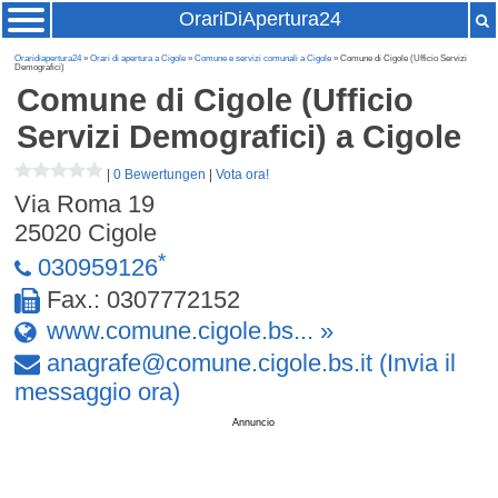
OrariDiApertura24
Oraridiapertura24
»
Orari di apertura a Cigole
»
Comune e servizi comunali a Cigole
» Comune di Cigole (Ufficio Servizi
Demografici)
Comune di Cigole (Ufficio
Servizi Demografici)
a Cigole
|
0 Bewertungen
|
Vota ora!
Via Roma 19
25020
Cigole
*
030959126
Fax.: 0307772152
www.comune.cigole.bs... »
anagrafe
@
comune
.
cigole
.
bs
.
it
(Invia il
messaggio ora)
Annuncio