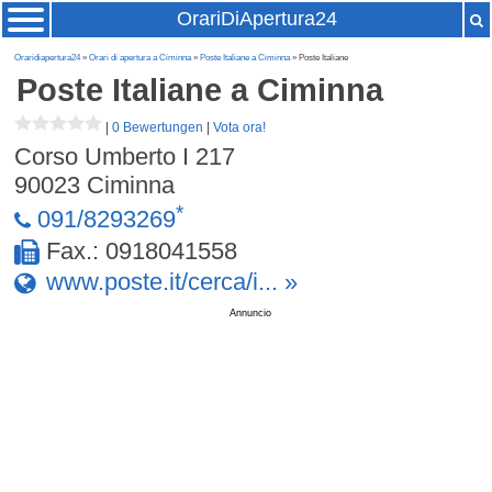
OrariDiApertura24
Oraridiapertura24
»
Orari di apertura a Ciminna
»
Poste Italiane a Ciminna
» Poste Italiane
Poste Italiane
a Ciminna
|
0 Bewertungen
|
Vota ora!
Corso Umberto I 217
90023
Ciminna
*
091/8293269
Fax.: 0918041558
www.poste.it/cerca/i... »
Annuncio