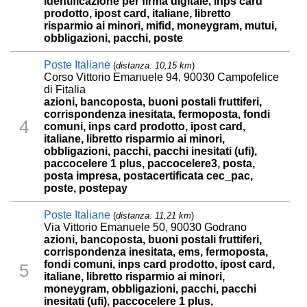
identificazione per firma digitale, inps card
prodotto, ipost card, italiane, libretto
risparmio ai minori, mifid, moneygram, mutui,
obbligazioni, pacchi, poste
Poste Italiane
(
distanza: 10,15 km
)
Corso Vittorio Emanuele 94, 90030 Campofelice
di Fitalia
azioni, bancoposta, buoni postali fruttiferi,
corrispondenza inesitata, fermoposta, fondi
4
comuni, inps card prodotto, ipost card,
italiane, libretto risparmio ai minori,
obbligazioni, pacchi, pacchi inesitati (ufi),
paccocelere 1 plus, paccocelere3, posta,
posta impresa, postacertificata cec_pac,
poste, postepay
Poste Italiane
(
distanza: 11,21 km
)
Via Vittorio Emanuele 50, 90030 Godrano
azioni, bancoposta, buoni postali fruttiferi,
corrispondenza inesitata, ems, fermoposta,
fondi comuni, inps card prodotto, ipost card,
5
italiane, libretto risparmio ai minori,
moneygram, obbligazioni, pacchi, pacchi
inesitati (ufi), paccocelere 1 plus,