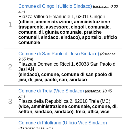
Comune di Cingoli (Ufficio Sindaco)
(
distanza: 0,00
km
)
Piazza Vittorio Emanuele 1, 62011 Cingoli
(ufficio, amministrazione, amministrazione
1
trasparente, assessore, cingoli, comunale,
comune, di, giunta comunale, pratiche
comunali, sindaco, sindaco), sportello, ufficio
comunale
Comune di San Paolo di Jesi (Sindaco)
(
distanza:
9,65 km
)
Piazzale Domenico Ricci 1, 60038 San Paolo di
2
Jesi AN
(sindaco), comune, comune di san paolo di
jesi, di, jesi, paolo, san, sindaco
Comune di Treia (Vice Sindaco)
(
distanza: 10,45
km
)
3
Piazza della Repubblica 2, 62010 Treia (MC)
(vice, amministrazione comunale, comune, di,
settori, sindaco, sindaco), treia, uffici, vice
Comune di Filottrano (Ufficio Vice Sindaco)
(
distanza: 12,86 km
)