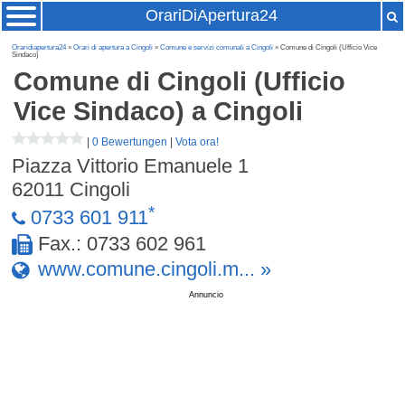
OrariDiApertura24
Oraridiapertura24
»
Orari di apertura a Cingoli
»
Comune e servizi comunali a Cingoli
» Comune di Cingoli (Ufficio Vice
Sindaco)
Comune di Cingoli (Ufficio
Vice Sindaco)
a Cingoli
|
0 Bewertungen
|
Vota ora!
Piazza Vittorio Emanuele 1
62011
Cingoli
*
0733 601 911
Fax.: 0733 602 961
www.comune.cingoli.m... »
Annuncio