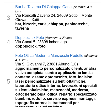
Bar La Taverna Di Chiappa Carla
(
distanza: 4,05
km
)
Via Roncalli Zaverio 24, 24039 Sotto Il Monte
3
Giovanni Xxiii
bar, birrerie, carla, chiappa, paninoteche,
taverna
Doppioclick Foto
(
distanza: 4,29 km
)
4
Via Cantù 5, 23898 Imbersago
doppioclick, foto
Foto Ottica Moderna Manzocchi Rodolfo
(
distanza:
4,30 km
)
Via S. Giovanni 7, 23881 Airuno (LC)
aggiornamento personalizzato clienti, analisi
visiva completa, centro applicazione lenti a
contatto, esame optometrico, foto, incisioni
5
laser personalizzate su lenti oftalmiche,
laboratorio ottico interno, lavorazioni speciali
su lenti oftalmiche, manzocchi, moderna,
ortocheratologia, ottica, reparto specializzato
bambini, rodolfo, servizio express montaggi,
topografia corneale, trattamenti per