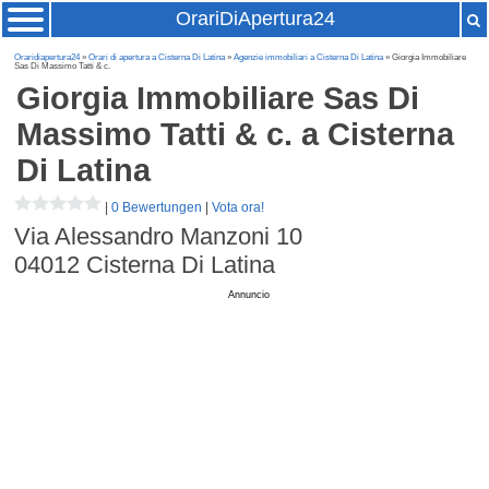
OrariDiApertura24
Oraridiapertura24
»
Orari di apertura a Cisterna Di Latina
»
Agenzie immobiliari a Cisterna Di Latina
» Giorgia Immobiliare
Sas Di Massimo Tatti & c.
Giorgia Immobiliare Sas Di
Massimo Tatti & c.
a Cisterna
Di Latina
|
0 Bewertungen
|
Vota ora!
Via Alessandro Manzoni 10
04012
Cisterna Di Latina
Annuncio