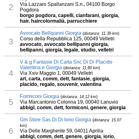
Via Lazzaro Spallanzani S.n., 04100 Borgo
2
Pogdora
borgo pogdora, capelli, cianfarani, giorgia,
hair, haircolormalià, parrucchiere
Avvocato Bellipanni Giorgia
(
distanza: 11,39 km
)
Corso della Repubblica 125, 00049 Velletri
3
avvocato, avvocato bellipanni giorgia,
bellipanni, giorgia, legale, studio, velletri
V & g Fantasie Di Carta Snc Di Di Placido
Valentina e Giorgia
(
distanza: 11,80 km
)
4
Via Xxiv Maggio 1, 00049 Velletri
art, carta, comm, dett, fantasie, giorgia,
placido, regalo, souvenir, valentina
Formiconi Giorgia
(
distanza: 14,12 km
)
5
Via Marcantonio Colonna 19, 00040 Lanuvio
abbigl, comm, dett, formiconi, genere, giorgia
Gm Store Sas Di Di Iorio Giorgia
(
distanza: 15,07
km
)
6
Via Delle Margherite 59, 04011 Aprilia
abbigl, comm, dett, genere, giorgia, iorio,