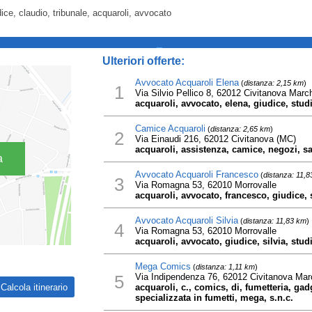
dice, claudio, tribunale, acquaroli, avvocato
_
Ulteriori offerte:
Avvocato Acquaroli Elena
(
distanza: 2,15 km
)
1
Via Silvio Pellico 8, 62012 Civitanova Marc
acquaroli, avvocato, elena, giudice, studi
Camice Acquaroli
(
distanza: 2,65 km
)
2
Via Einaudi 216, 62012 Civitanova (MC)
acquaroli, assistenza, camice, negozi, sar
a
Avvocato Acquaroli Francesco
(
distanza: 11,
3
Via Romagna 53, 62010 Morrovalle
acquaroli, avvocato, francesco, giudice, 
Avvocato Acquaroli Silvia
(
distanza: 11,83 km
)
4
Via Romagna 53, 62010 Morrovalle
acquaroli, avvocato, giudice, silvia, stud
Mega Comics
(
distanza: 1,11 km
)
5
Via Indipendenza 76, 62012 Civitanova Mar
acquaroli, c., comics, di, fumetteria, gadg
specializzata in fumetti, mega, s.n.c.