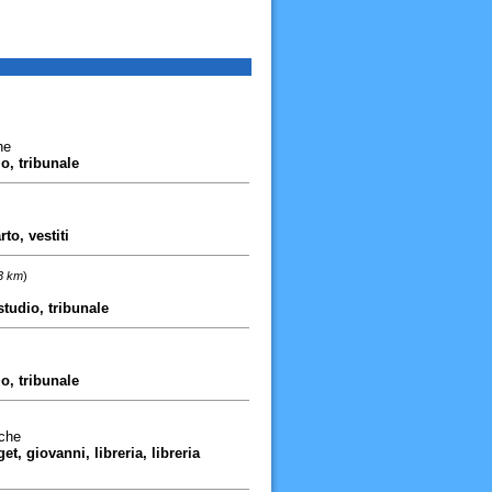
he
o, tribunale
to, vestiti
83 km
)
studio, tribunale
io, tribunale
che
et, giovanni, libreria, libreria