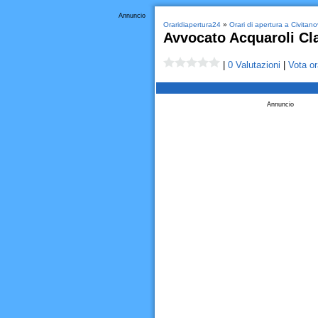
Annuncio
Oraridiapertura24
»
Orari di apertura a Civita
Avvocato Acquaroli Cl
|
0 Valutazioni
|
Vota or
Annuncio