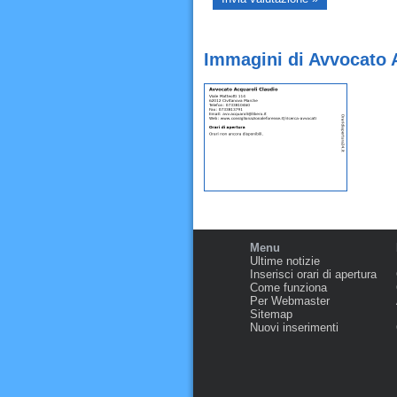
Immagini di Avvocato 
Menu
Ultime notizie
Inserisci orari di apertura
Come funziona
Per Webmaster
Sitemap
Nuovi inserimenti