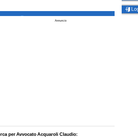
Log
_
Annuncio
erca per Avvocato Acquaroli Claudio: