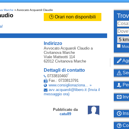
nova Marche
» Avvocato Acquaroli Claudio
audio
Trov
🕒 Orari non disponibili
a!
_
Indirizzo
Most
Avvocato Acquaroli Claudio
a
Civitanova Marche
Viale Matteotti 114
Agg
62012
Civitanova Marche
Dettagli di contatto
Seg
*
0733810460
Fax.: 0733813791
Per
www.consiglionaziona... »
avv
.
acquaroli
@
libero
.
it
(Invia il
messaggio ora)
Inv
Pubblicato da
Ins
catu89
Com