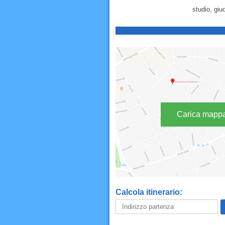
studio, giu
Carica mapp
Calcola itinerario: