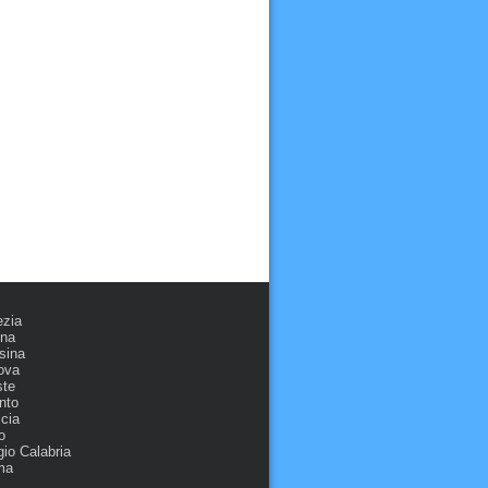
ezia
ona
sina
ova
ste
nto
cia
o
io Calabria
ma