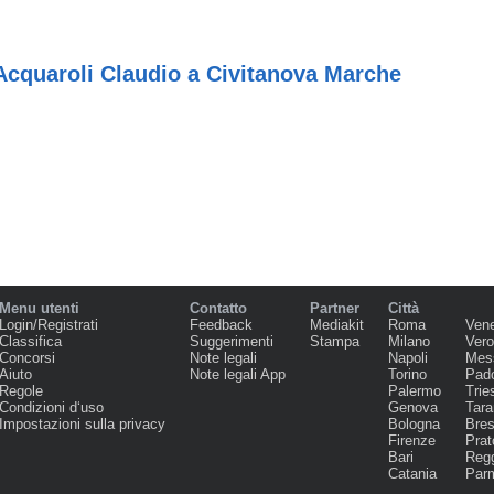
Acquaroli Claudio a Civitanova Marche
Menu utenti
Contatto
Partner
Città
Login/Registrati
Feedback
Mediakit
Roma
Ven
Classifica
Suggerimenti
Stampa
Milano
Ver
Concorsi
Note legali
Napoli
Mes
Aiuto
Note legali App
Torino
Pad
Regole
Palermo
Trie
Condizioni d‘uso
Genova
Tara
Impostazioni sulla privacy
Bologna
Bres
Firenze
Prat
Bari
Regg
Catania
Par