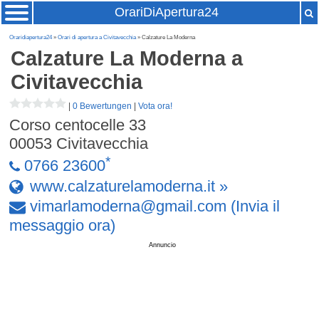
OrariDiApertura24
Oraridiapertura24
»
Orari di apertura a Civitavecchia
» Calzature La Moderna
Calzature La Moderna
a
Civitavecchia
|
0 Bewertungen
|
Vota ora!
Corso centocelle 33
00053
Civitavecchia
*
0766 23600
www.calzaturelamoderna.it »
vimarlamoderna
@
gmail
.
com
(Invia il
messaggio ora)
Annuncio