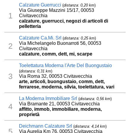
Calzature Guerrucci
(
distanza: 0,20 km
)
Via Giuseppe Mazzini 15/17, 00053
1
Civitavecchia
calzature, guerrucci, negozi di articoli di
pelletteria
Calzature Ca.Mi. Srl
(
distanza: 0,25 km
)
Via Michelangelo Buonarroti 56, 00053
2
Civitavecchia
calzature, comm, dett, mi, scarpe
Toelettatura Moderna l'Arte Del Buongustaio
(
distanza: 0,31 km
)
3
Via Roma 32, 00053 Civitavecchia
arte, articoli, buongustaio, comm, dett,
ferrarese, moderna, silvia, toelettatura, vari
La Moderna Immobiliare Srl
(
distanza: 0,56 km
)
Via Bramante 21, 00053 Civitavecchia
4
affitto, immob, immobiliare, moderna,
proprietà
Deichmann Calzature Srl
(
distanza: 4,14 km
)
5
Via Aurelia Km 76, 00053 Civitavecchia