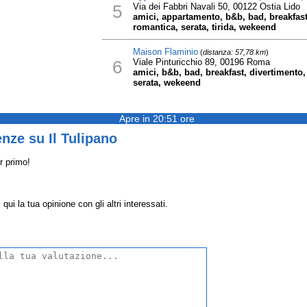
5
Via dei Fabbri Navali 50, 00122 Ostia Lido
amici, appartamento, b&b, bad, breakfast, 
romantica, serata, tirida, wekeend
Maison Flaminio
(
distanza: 57,78 km
)
6
Viale Pinturicchio 89, 00196 Roma
amici, b&b, bad, breakfast, divertimento, 
serata, wekeend
Apre in 20:51 ore
nze su Il Tulipano
r primo!
qui la tua opinione con gli altri interessati.