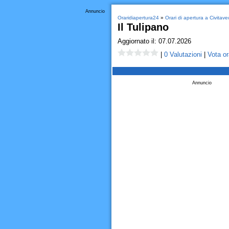
Annuncio
Oraridiapertura24
»
Orari di apertura a Civitave
Il Tulipano
Aggiornato il: 07.07.2026
|
0 Valutazioni
|
Vota or
Annuncio