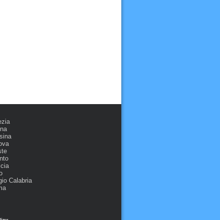
ezia
ona
sina
ova
ste
nto
cia
o
io Calabria
ma
licy