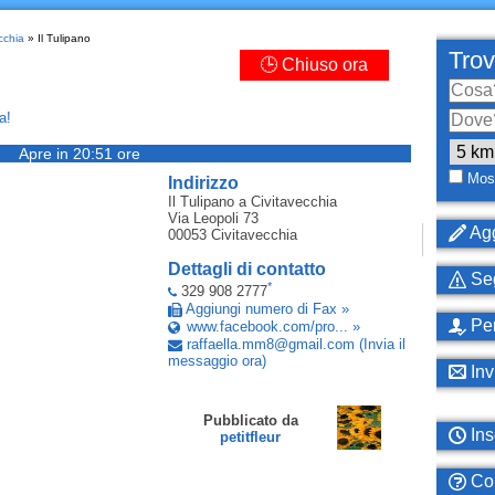
cchia
» Il Tulipano
Trov
🕒 Chiuso ora
a!
Apre in 20:51 ore
Most
Indirizzo
Il Tulipano
a Civitavecchia
Via Leopoli 73
Agg
00053
Civitavecchia
Dettagli di contatto
Seg
*
329 908 2777
Aggiungi numero di Fax »
Per
www.facebook.com/pro... »
raffaella
.
mm8
@
gmail
.
com
(Invia il
messaggio ora)
Inv
Pubblicato da
Ins
petitfleur
Com