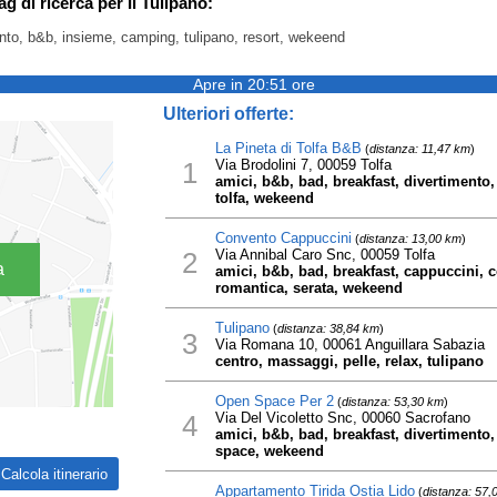
ag di ricerca per Il Tulipano:
ento, b&b, insieme, camping, tulipano, resort, wekeend
Apre in 20:51 ore
Ulteriori offerte:
La Pineta di Tolfa B&B
(
distanza: 11,47 km
)
1
Via Brodolini 7, 00059 Tolfa
amici, b&b, bad, breakfast, divertimento, 
tolfa, wekeend
Convento Cappuccini
(
distanza: 13,00 km
)
2
Via Annibal Caro Snc, 00059 Tolfa
a
amici, b&b, bad, breakfast, cappuccini, co
romantica, serata, wekeend
Tulipano
(
distanza: 38,84 km
)
3
Via Romana 10, 00061 Anguillara Sabazia
centro, massaggi, pelle, relax, tulipano
Open Space Per 2
(
distanza: 53,30 km
)
4
Via Del Vicoletto Snc, 00060 Sacrofano
amici, b&b, bad, breakfast, divertimento, 
space, wekeend
Appartamento Tirida Ostia Lido
(
distanza: 57,