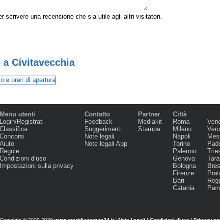
r scrivere una recensione che sia utile agli altri visitatori.
 a Civitavecchia
Menu utenti
Contatto
Partner
Città
Login/Registrati
Feedback
Mediakit
Roma
Ven
Classifica
Suggerimenti
Stampa
Milano
Ver
Concorsi
Note legali
Napoli
Mes
Aiuto
Note legali App
Torino
Pad
Regole
Palermo
Trie
Condizioni d‘uso
Genova
Tara
Impostazioni sulla privacy
Bologna
Bres
Firenze
Prat
Bari
Regg
Catania
Par
Copyright © 2009-2026
www.oraridiapertura24.it
|
Note Legali
|
Condizioni d'uso
|
Privacy po