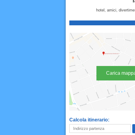
T
hotel, amici, divertim
Carica mapp
Calcola itinerario: