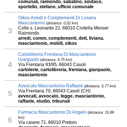
comunali, raimondo, sabatino, sindaco,
sportello, stefano, ufficio comunale
Oikos Arredi e Complementi Di Liviana
Masciantonio
(
distanza: 0,02 km
)
Colle s. Leonardo 22, 66010 Civitella Messer
3
Raimondo
arredi, comm, complementi, dett, liviana,
masciantonio, mobili, oikos
Cartolibreria Frentana Di Masciantonio
Gianpaolo
(
distanza: 6,75 km
)
4
Via Frentana 93/95, 66043 Casoli
cartolerie, cartolibreria, frentana, gianpaolo,
masciantonio
Avvocato Masciantonio Raffaele
(
distanza: 6,77 km
)
Via Frentana 70, 66043 Casoli (CH)
5
avvocati, avvocato, legge, masciantonio,
raffaele, studio, tribunali
Farmacia Masciantonio Dr.Angelo
(
distanza: 15,89
km
)
6
Via casere 71, 66010 Pretoro