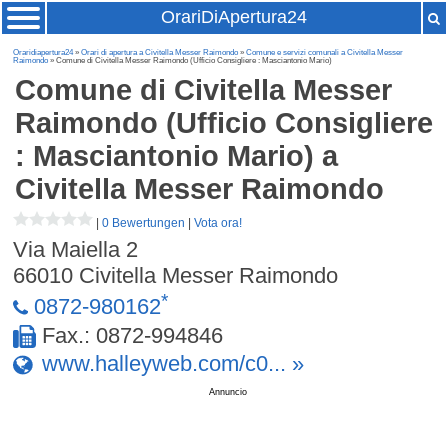
OrariDiApertura24
Oraridiapertura24
»
Orari di apertura a Civitella Messer Raimondo
»
Comune e servizi comunali a Civitella Messer
Raimondo
» Comune di Civitella Messer Raimondo (Ufficio Consigliere : Masciantonio Mario)
Comune di Civitella Messer
Raimondo (Ufficio Consigliere
: Masciantonio Mario)
a
Civitella Messer Raimondo
|
0 Bewertungen
|
Vota ora!
Via Maiella 2
66010
Civitella Messer Raimondo
*
0872-980162
Fax.: 0872-994846
www.halleyweb.com/c0... »
Annuncio