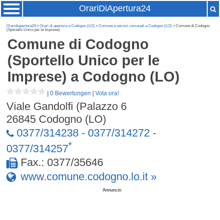
OrariDiApertura24
Oraridiapertura24
»
Orari di apertura a Codogno (LO)
»
Comune e servizi comunali a Codogno (LO)
» Comune di Codogno
(Sportello Unico per le Imprese)
Comune di Codogno
(Sportello Unico per le
Imprese)
a Codogno (LO)
|
0 Bewertungen
|
Vota ora!
Viale Gandolfi (Palazzo 6
26845
Codogno (LO)
0377/314238 - 0377/314272 -
*
0377/314257
Fax.: 0377/35646
www.comune.codogno.lo.it »
Annuncio