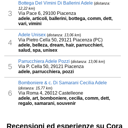
Bottega Del Vimini Di Ballerini Adele
(
distanza:
12,22 km
)
3
Via Pace 6, 29100 Piacenza
adele, articoli, ballerini, bottega, comm, dett,
vari, vimini
Adele Unisex
(
distanza: 13,06 km
)
Via Pietro Cella 50, 29121 Piacenza (PC)
4
adele, belleza, dream, hair, parrucchieri,
salud, spa, unisex
Parrucchiera Adele Pozzi
(
distanza: 13,06 km
)
5
Via P. Cella 50, 29121 Piacenza
adele, parrucchiera, pozzi
Bomboniere & c. Di Samarani Cecilia Adele
(
distanza: 15,77 km
)
6
Via Roma 4, 26012 Castelleone
adele, art, bomboniere, cecilia, comm, dett,
regalo, samarani, souvenir
Recensioni ed esperienze su Cora