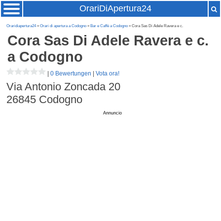
OrariDiApertura24
Oraridiapertura24
»
Orari di apertura a Codogno
»
Bar e Caffè a Codogno
» Cora Sas Di Adele Ravera e c.
Cora Sas Di Adele Ravera e c.
a Codogno
|
0 Bewertungen
|
Vota ora!
Via Antonio Zoncada 20
26845
Codogno
Annuncio