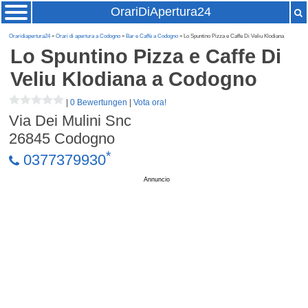
OrariDiApertura24
Oraridiapertura24
»
Orari di apertura a Codogno
»
Bar e Caffè a Codogno
» Lo Spuntino Pizza e Caffe Di Veliu Klodiana
Lo Spuntino Pizza e Caffe Di
Veliu Klodiana
a Codogno
|
0 Bewertungen
|
Vota ora!
Via Dei Mulini Snc
26845
Codogno
*
0377379930
Annuncio