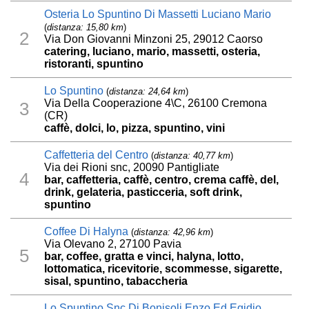
Osteria Lo Spuntino Di Massetti Luciano Mario
(
distanza: 15,80 km
)
2
Via Don Giovanni Minzoni 25, 29012 Caorso
catering, luciano, mario, massetti, osteria,
ristoranti, spuntino
Lo Spuntino
(
distanza: 24,64 km
)
Via Della Cooperazione 4\C, 26100 Cremona
3
(CR)
caffè, dolci, lo, pizza, spuntino, vini
Caffetteria del Centro
(
distanza: 40,77 km
)
Via dei Rioni snc, 20090 Pantigliate
4
bar, caffetteria, caffè, centro, crema caffè, del,
drink, gelateria, pasticceria, soft drink,
spuntino
Coffee Di Halyna
(
distanza: 42,96 km
)
Via Olevano 2, 27100 Pavia
5
bar, coffee, gratta e vinci, halyna, lotto,
lottomatica, ricevitorie, scommesse, sigarette,
sisal, spuntino, tabaccheria
Lo Spuntino Snc Di Bonisoli Enzo Ed Egidio