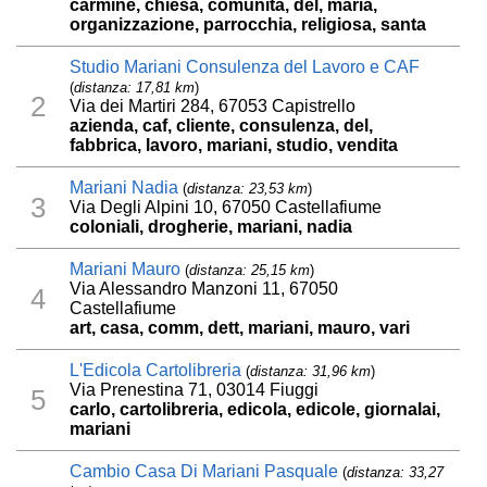
carmine, chiesa, comunità, del, maria,
organizzazione, parrocchia, religiosa, santa
Studio Mariani Consulenza del Lavoro e CAF
(
distanza: 17,81 km
)
2
Via dei Martiri 284, 67053 Capistrello
azienda, caf, cliente, consulenza, del,
fabbrica, lavoro, mariani, studio, vendita
Mariani Nadia
(
distanza: 23,53 km
)
3
Via Degli Alpini 10, 67050 Castellafiume
coloniali, drogherie, mariani, nadia
Mariani Mauro
(
distanza: 25,15 km
)
Via Alessandro Manzoni 11, 67050
4
Castellafiume
art, casa, comm, dett, mariani, mauro, vari
L'Edicola Cartolibreria
(
distanza: 31,96 km
)
Via Prenestina 71, 03014 Fiuggi
5
carlo, cartolibreria, edicola, edicole, giornalai,
mariani
Cambio Casa Di Mariani Pasquale
(
distanza: 33,27