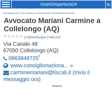
OrariDiApertura24
Oraridiapertura24
»
Orari di apertura a Collelongo (AQ)
» Avvocato Mariani Carmine
Avvocato Mariani Carmine
a
Collelongo (AQ)
|
0 Bewertungen
|
Vota ora!
Via Canale 48
67050
Collelongo (AQ)
*
0863948725
www.consiglionaziona... »
carminemariani
@
tiscali
.
it
(Invia il
messaggio ora)
Annuncio